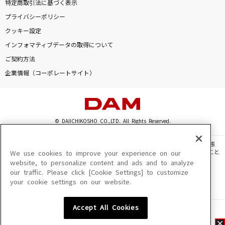
特定商取引法に基づく表示
プライバシーポリシー
クッキー設定
インフォマティブデータの取得について
ご契約方法
企業情報（コーポレートサイト）
© DAIICHIKOSHO CO.,LTD. All Rights Reserved.
このサイトに掲載されている一切の文章・画像・写真・動画・音声等を、手段や形態
を問わず、著作権法の定める範囲を超えて無断で複製、転載、ファイル化などすること
We use cookies to improve your experience on our
を禁じます。
website, to personalize content and ads and to analyze
our traffic. Please click [Cookie Settings] to customize
楽曲及びコンテンツは、機種によりご利用いただけない場合があります。
your cookie settings on our website.
楽曲及びコンテンツの配信日、配信内容が変更になる場合があります。
楽曲によりMYリスト保存ができない場合があります。
Accept All Cookies
JASRAC許諾番号
6602250213Y31015 6602250112Y38026 6602250240Y31015
6602250241Y45122