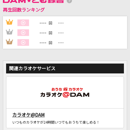
再生回数ランキング
----
1
----
DAMに会員登録・ログインして
回
カラオケをもっと楽しもう！
----
2
----
回
----
3
----
回
自宅でカラオケ歌い放題！
家族や友達と一緒に！練習にも！
関連カラオケサービス
カラオケ@DAM
いつものカラオケが24時間いつでもおうちで楽しめる！