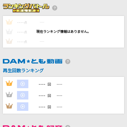
[生音]To Love You More [トゥ・ラヴ・ユー・
モア]
Celine Dion With Special Guests Kryzler & Kompany
----
----
1
点
----
[生音]粉雪
----
2
点
レミオロメン
----
----
3
点
[生音]Hello,Again～昔からある場所～
MY LITTLE LOVER
再生回数ランキング
一生に一度愛してるよ
クリープハイプ
----
1
----
回
もっと見る
----
2
----
回
----
3
----
回
DAMの新曲・ランキングなど
カラオケ最新情報をチェック！