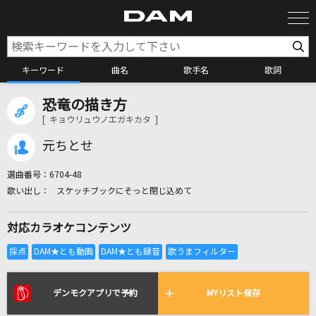
キーワード
曲名
歌手名
歌詞
恐竜の描き方
カラオケ検索
[ キョウリュウノエガキカタ ]
元ちとせ
カラオケ店舗検索
選曲番号：
6704-48
スケッチブックにそっと閉じ込めて
カラオケリクエスト
対応カラオケコンテンツ
全国りれき
リアルタイムで歌われている曲の一覧
デンモクアプリで予約
MYリスト保存