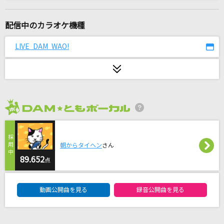
波乗りジョニー
桑田佳祐
配信中のカラオケ機種
[生音]HALF
LIVE DAM WAO!
女王蜂
[生音]それを愛と呼ぶなら
Uru
2026年8月度
2021
Aimer(エメ)メドレー
朝からタイヘン
さん
恋するフォーチュンクッキー
89.652
点
AKB48
DAM★ともボーカルエントリーランキング
動画公開曲を見る
録音公開曲を見る
[生音]未来
コブクロ