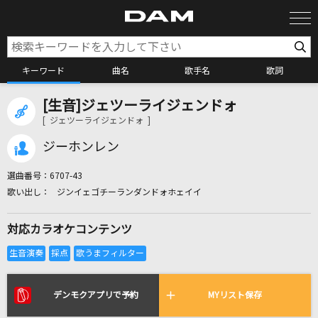
キーワード
曲名
歌手名
歌詞
[生音]ジェツーライジェンドォ
カラオケ検索
[ ジェツーライジェンドォ ]
ジーホンレン
カラオケ店舗検索
選曲番号：
6707-43
ジンイェゴチーランダンドォホェイイ
カラオケリクエスト
対応カラオケコンテンツ
全国りれき
リアルタイムで歌われている曲の一覧
デンモクアプリで予約
MYリスト保存