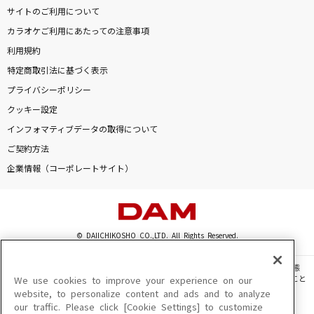
サイトのご利用について
カラオケご利用にあたっての注意事項
利用規約
特定商取引法に基づく表示
プライバシーポリシー
クッキー設定
インフォマティブデータの取得について
ご契約方法
企業情報（コーポレートサイト）
© DAIICHIKOSHO CO.,LTD. All Rights Reserved.
このサイトに掲載されている一切の文章・画像・写真・動画・音声等を、手段や形態
を問わず、著作権法の定める範囲を超えて無断で複製、転載、ファイル化などすること
We use cookies to improve your experience on our
を禁じます。
website, to personalize content and ads and to analyze
our traffic. Please click [Cookie Settings] to customize
楽曲及びコンテンツは、機種によりご利用いただけない場合があります。