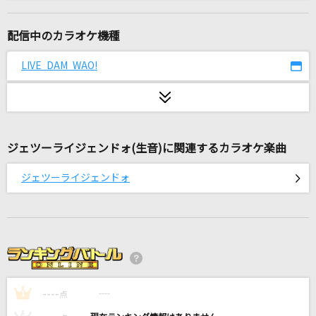
[生音]Walking with you
Novelbright
配信中のカラオケ機種
秒針を噛む
LIVE DAM WAO!
ずっと真夜中でいいのに。
白日
King Gnu
ジェツーライジェンドォ(生音)に関連するカラオケ楽曲
弱虫モンブラン
ジェツーライジェンドォ
DECO*27
[生音]ヒッチコック
ヨルシカ
カナタハルカ
----
RADWIMPS
----
1
点