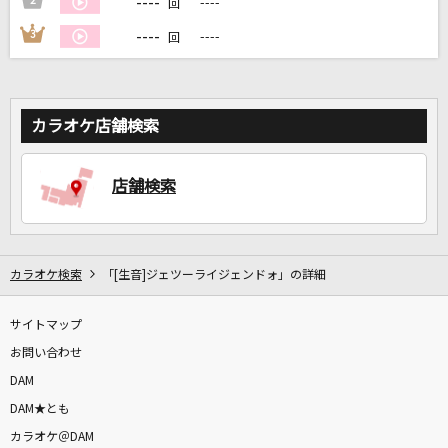
----
2
----
回
----
3
----
回
DAMに会員登録・ログインして
カラオケをもっと楽しもう！
カラオケ店舗検索
自宅でカラオケ歌い放題！
店舗検索
家族や友達と一緒に！練習にも！
カラオケ検索
「[生音]ジェツーライジェンドォ」の詳細
サイトマップ
お問い合わせ
DAM
DAM★とも
カラオケ＠DAM