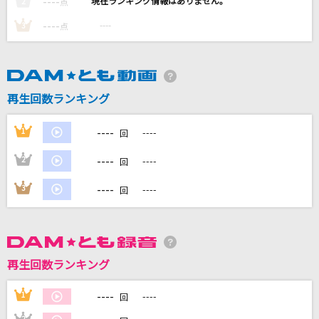
----
----
2
点
大好きだよ(Into Your Heart)
----
----
3
点
谷咲ナオミ
FANTASTIC BABY
BIGBANG
再生回数ランキング
Joyful
----
1
----
回
DA PUMP
----
2
----
回
虹、僕 (Jesse)
----
3
----
回
SixTONES
もっと見る
再生回数ランキング
DAMの新曲・ランキングなど
カラオケ最新情報をチェック！
----
1
----
回