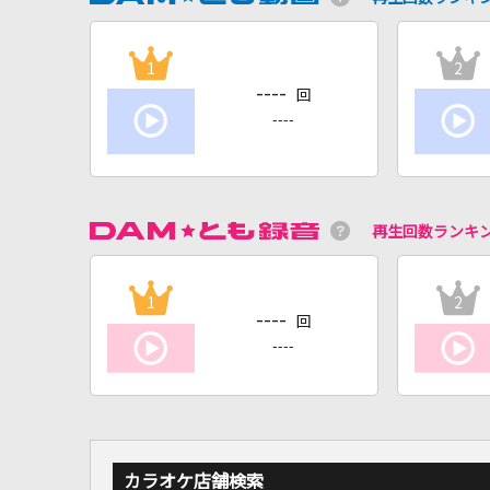
1
2
----
回
----
再生回数ランキ
1
2
----
回
----
カラオケ店舗検索