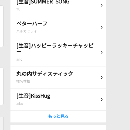
[生音]SUMMER SONG
YUI
ベターハーフ
ハルカミライ
[生音]ハッピーラッキーチャッピ
ー
ano
丸の内サディスティック
椎名林檎
[生音]KissHug
aiko
もっと見る