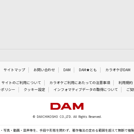
サイトマップ
お問い合わせ
DAM
DAM★とも
カラオケ＠DAM
サイトのご利用について
カラオケご利用にあたっての注意事項
利用規約
ーポリシー
クッキー設定
インフォマティブデータの取得について
ご契
© DAIICHIKOSHO CO.,LTD. All Rights Reserved.
・写真・動画・音声等を、手段や形態を問わず、著作権法の定める範囲を超えて無断で複