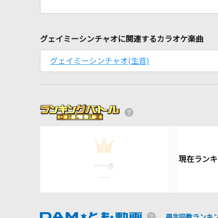
グェイミーシンチャオに関連するカラオケ楽曲
グェイミーシンチャオ(生音)
1
----
点
----
再生回数ランキ