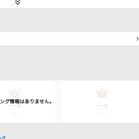
2
3
----
----
点
点
----
----
ング