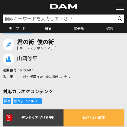
キーワード
曲名
歌手名
歌詞
君の街 僕の街
カラオケ検索
[ キミノマチボクノマチ ]
山岡修平
カラオケ店舗検索
選曲番号：
6708-87
君と出逢った あの場所は 今も
カラオケリクエスト
対応カラオケコンテンツ
全国りれき
リアルタイムで歌われている曲の一覧
デンモクアプリで予約
MYリスト保存