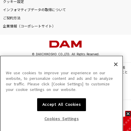
クッキー設定
インフォマティブデータの取得について
ご契約方法
企業情報（コーポレートサイト）
© DAIICHIKOSHO CO.,LTD. All Rights Reserved.
このサイトに掲載されている一切の文章・画像・写真・動画・音声等を、手段や形態
を問わず、著作権法の定める範囲を超えて無断で複製、転載、ファイル化などすること
We use cookies to improve your experience on our
を禁じます。
website, to personalize content and ads and to analyze
our traffic. Please click [Cookie Settings] to customize
楽曲及びコンテンツは、機種によりご利用いただけない場合があります。
your cookie settings on our website.
楽曲及びコンテンツの配信日、配信内容が変更になる場合があります。
楽曲によりMYリスト保存ができない場合があります。
Accept All Cookies
JASRAC許諾番号
6602250213Y31015 6602250112Y38026 6602250240Y31015
6602250241Y45122
Cookies Settings
NexTone許諾番号
ID000002945 ID000002947 ID000002937 ID000002938