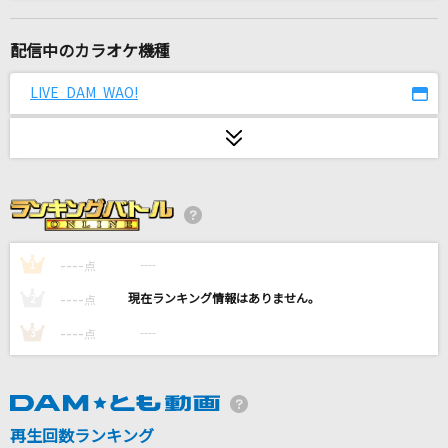
[生音]碧いうさぎ
酒井法子
配信中のカラオケ機種
もう少しだけ
LIVE DAM WAO!
すずれ
LOSER
米津玄師
[生音]プライド革命
CHiCO with HoneyWorks
----
----
1
点
----
----
2
点
[生音]ちりぬるを
----
----
3
点
市川由紀乃
a walk in the park
安室奈美恵
再生回数ランキング