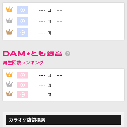
Happily [ハッピリー]
----
1
----
回
One Direction
----
2
----
回
[生音]愛人
----
3
----
回
テレサ・テン
[生音]We Will～あの場所で～
EXILE
再生回数ランキング
未来は風のように
----
1
----
回
Liella!
----
2
----
回
もっと見る
----
3
----
回
DAMの新曲・ランキングなど
カラオケ最新情報をチェック！
カラオケ店舗検索