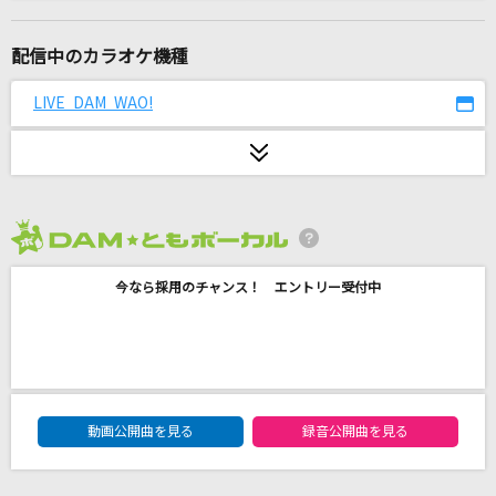
未来は風のように
Liella!
配信中のカラオケ機種
[生音]さくらんぼ
LIVE DAM WAO!
大塚 愛
しわあわせ
Vaundy
2026年8月度
夏祭り
今なら採用のチャンス！ エントリー受付中
Whiteberry
[生音]嘘
シド
DAM★ともボーカルエントリーランキング
イロトリドリ
動画公開曲を見る
録音公開曲を見る
ゆず