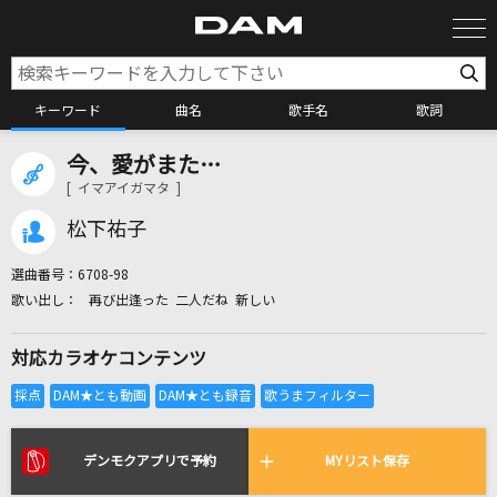
キーワード
曲名
歌手名
歌詞
今、愛がまた…
カラオケ検索
[ イマアイガマタ ]
松下祐子
カラオケ店舗検索
選曲番号：
6708-98
再び出逢った 二人だね 新しい
カラオケリクエスト
対応カラオケコンテンツ
全国りれき
リアルタイムで歌われている曲の一覧
デンモクアプリで予約
MYリスト保存