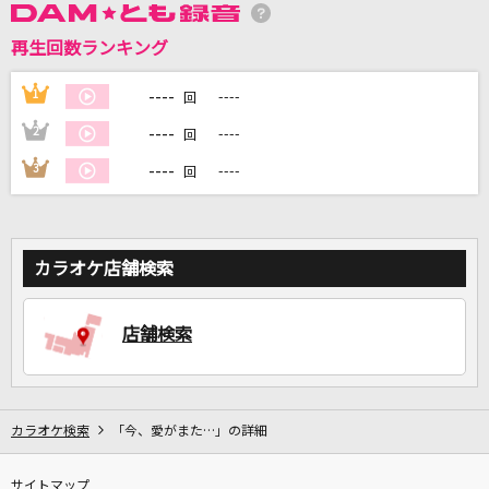
再生回数ランキング
DAMに会員登録・ログインして
----
1
----
回
カラオケをもっと楽しもう！
----
2
----
回
----
3
----
回
自宅でカラオケ歌い放題！
家族や友達と一緒に！練習にも！
カラオケ店舗検索
店舗検索
カラオケ検索
「今、愛がまた…」の詳細
サイトマップ