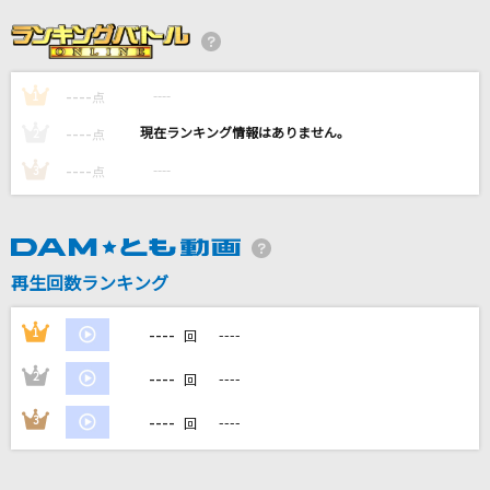
有頂天猫
キヨ
----
----
1
BEYOND THE TIME
点
TM NETWORK(TMN)
----
----
2
点
----
----
3
点
[生音]恋
布施明
[生音]Crazy For You [クレイジー・フォー・ユ
再生回数ランキング
ー]
Madonna
----
1
----
回
もっと見る
----
2
----
回
----
3
----
回
DAMの新曲・ランキングなど
カラオケ最新情報をチェック！