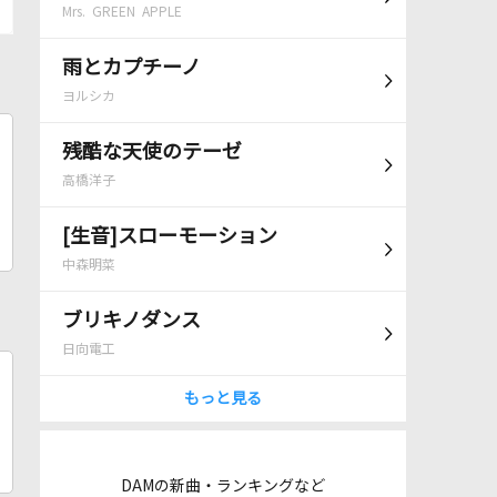
Mrs. GREEN APPLE
雨とカプチーノ
ヨルシカ
残酷な天使のテーゼ
高橋洋子
[生音]スローモーション
中森明菜
ブリキノダンス
日向電工
もっと見る
DAMの新曲・ランキングなど