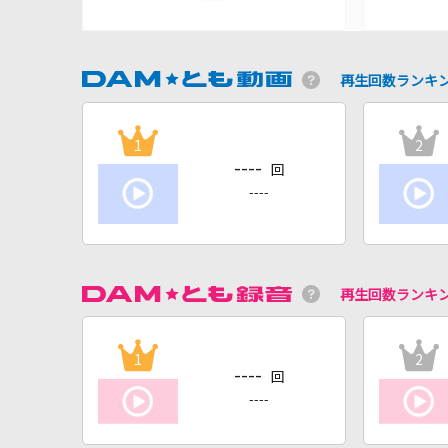
再生回数ランキ
1
2
----
回
----
再生回数ランキ
1
2
----
回
----