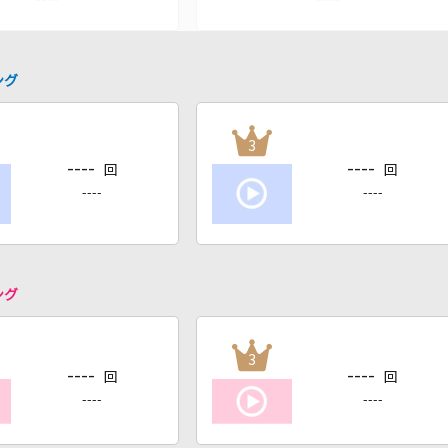
ング
3
----
----
回
回
----
----
ング
3
----
----
回
回
----
----