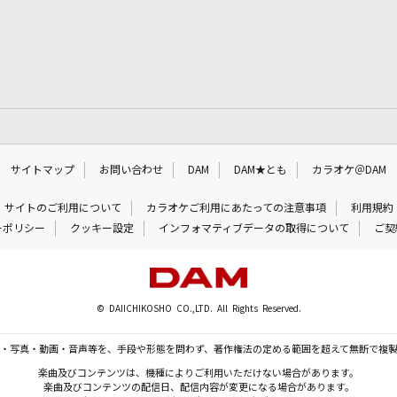
サイトマップ
お問い合わせ
DAM
DAM★とも
カラオケ＠DAM
サイトのご利用について
カラオケご利用にあたっての注意事項
利用規約
ーポリシー
クッキー設定
インフォマティブデータの取得について
ご契
© DAIICHIKOSHO CO.,LTD. All Rights Reserved.
・写真・動画・音声等を、手段や形態を問わず、著作権法の定める範囲を超えて無断で複
楽曲及びコンテンツは、機種によりご利用いただけない場合があります。
楽曲及びコンテンツの配信日、配信内容が変更になる場合があります。