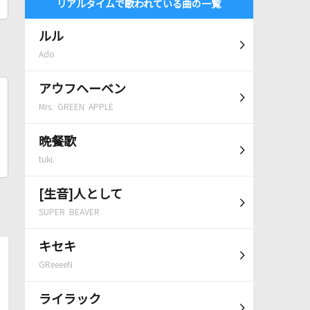
リアルタイムで歌われている曲の一覧
ルル
Ado
アウフヘーベン
Mrs. GREEN APPLE
晩餐歌
tuki.
[生音]人として
SUPER BEAVER
キセキ
GReeeeN
ライラック