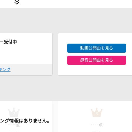
2026年8月度
ー受付中
動画公開曲を見る
録音公開曲を見る
キング
2
3
----
----
点
点
----
----