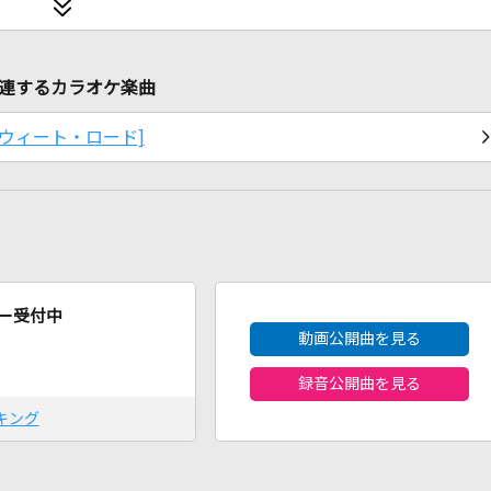
に関連するカラオケ楽曲
[マイ・スウィート・ロード]
2026年8月度
ー受付中
動画公開曲を見る
録音公開曲を見る
キング