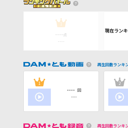
1
----
点
----
再生回数ランキ
1
2
----
回
----
再生回数ランキ