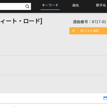
キーワード
曲名
歌手名
・スウィート・ロード]
選曲番号：
6717-01
MYリスト保存