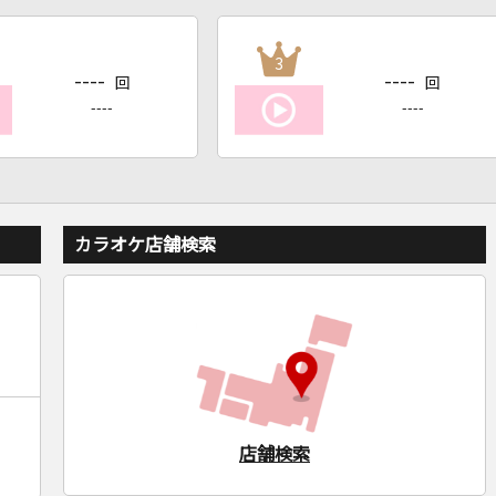
3
----
----
回
回
----
----
カラオケ店舗検索
店舗検索