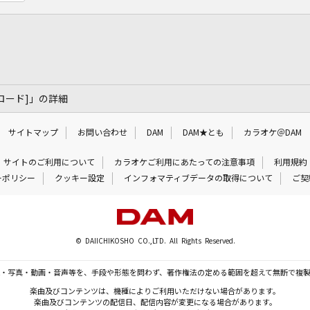
・ロード]」の詳細
サイトマップ
お問い合わせ
DAM
DAM★とも
カラオケ＠DAM
サイトのご利用について
カラオケご利用にあたっての注意事項
利用規約
ーポリシー
クッキー設定
インフォマティブデータの取得について
ご契
© DAIICHIKOSHO CO.,LTD. All Rights Reserved.
・写真・動画・音声等を、手段や形態を問わず、著作権法の定める範囲を超えて無断で複
楽曲及びコンテンツは、機種によりご利用いただけない場合があります。
楽曲及びコンテンツの配信日、配信内容が変更になる場合があります。