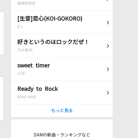
尾崎紀世彦
[生音]恋心(KOI-GOKORO)
B'z
好きというのはロックだぜ！
乃木坂46
sweet timer
iLiFE!
Ready to Rock
BAND-MAID
もっと見る
DAMの新曲・ランキングなど