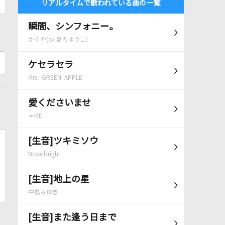
リアルタイムで歌われている曲の一覧
瞬間、シンフォニー。
かぐや(cv.夏吉ゆうこ)
ケセラセラ
Mrs. GREEN APPLE
愛くださいませ
≠ME
[生音]ツキミソウ
Novelbright
[生音]地上の星
中島みゆき
[生音]また逢う日まで