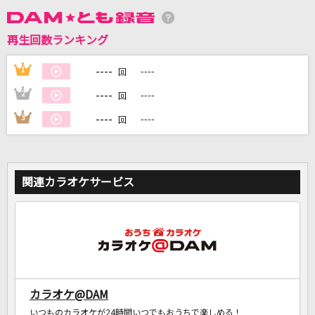
再生回数ランキング
DAMに会員登録・ログインして
カラオケをもっと楽しもう！
----
1
----
回
----
2
----
回
----
3
----
回
自宅でカラオケ歌い放題！
家族や友達と一緒に！練習にも！
関連カラオケサービス
カラオケ@DAM
いつものカラオケが24時間いつでもおうちで楽しめる！