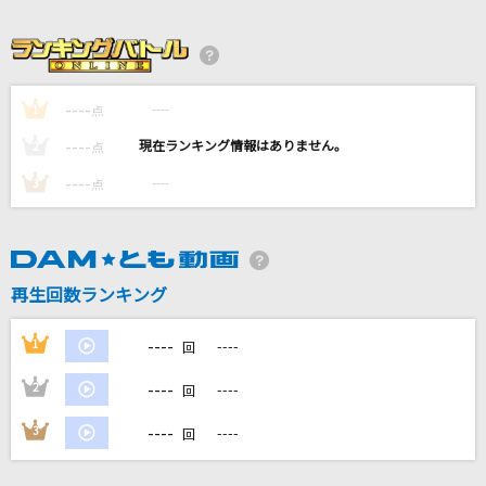
不可幸力
Vaundy
UNDEAD
----
----
1
点
YOASOBI
----
----
2
点
[生音]LIFE～目の前の向こうへ～
----
----
3
点
SUPER EIGHT
[生音]サウダージ
ポルノグラフィティ
再生回数ランキング
もっと見る
----
1
----
回
----
2
----
回
DAMの新曲・ランキングなど
カラオケ最新情報をチェック！
----
3
----
回