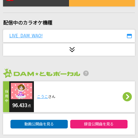
unravel
TK from 凛として時雨
配信中のカラオケ機種
ドーナツホール
ハチ/米津玄師
LIVE DAM WAO!
空想フォレスト
じん(自然の敵P) feat.IA
[生音]エロティカ・セブン EROTICA SEVEN
2026年8月度
サザンオールスターズ
ドレミファだいじょーぶ
こうこ
さん
B.B.クィーンズ(B.B.QUEENS)
96.433
点
DAM★ともボーカルエントリーランキング
[生音]天城越え
動画公開曲を見る
録音公開曲を見る
石川さゆり