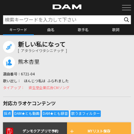
キーワード
曲名
歌手名
歌詞
新しい私になって
カラオケ検索
[ アタラシイワタシニナッテ ]
熊木杏里
カラオケ店舗検索
選曲番号：
6721-04
ほんじつ私は ふられました
カラオケリクエスト
資生堂企業広告CMソング
対応カラオケコンテンツ
全国りれき
リアルタイムで歌われている曲の一覧
デンモクアプリで予約
MYリスト保存