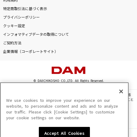
利用規約
特定商取引法に基づく表示
プライバシーポリシー
クッキー設定
インフォマティブデータの取得について
ご契約方法
企業情報（コーポレートサイト）
© DAIICHIKOSHO CO.,LTD. All Rights Reserved.
このサイトに掲載されている一切の文章・画像・写真・動画・音声等を、手段や形態
を問わず、著作権法の定める範囲を超えて無断で複製、転載、ファイル化などすること
We use cookies to improve your experience on our
を禁じます。
website, to personalize content and ads and to analyze
our traffic. Please click [Cookie Settings] to customize
楽曲及びコンテンツは、機種によりご利用いただけない場合があります。
your cookie settings on our website.
楽曲及びコンテンツの配信日、配信内容が変更になる場合があります。
楽曲によりMYリスト保存ができない場合があります。
Accept All Cookies
JASRAC許諾番号