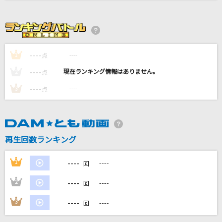
PIECE OF MY WISH
今井美樹
夏色花火
----
----
1
点
Snow Man
----
----
2
点
Again
----
----
3
点
Mr.Children
MILABO
ずっと真夜中でいいのに。
再生回数ランキング
もっと見る
----
1
----
回
----
2
----
回
DAMの新曲・ランキングなど
カラオケ最新情報をチェック！
----
3
----
回