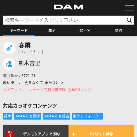
キーワード
曲名
歌手名
歌詞
春隣
カラオケ検索
[ ハルドナリ ]
熊木杏里
カラオケ店舗検索
選曲番号：
6721-21
会えなくて またひとつ
カラオケリクエスト
ニッセイ同和損害保険 企業CMソング
対応カラオケコンテンツ
全国りれき
リアルタイムで歌われている曲の一覧
デンモクアプリで予約
MYリスト保存