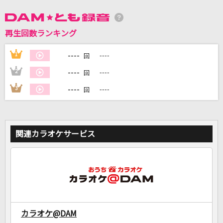
DAMに会員登録・ログインして
再生回数ランキング
カラオケをもっと楽しもう！
----
1
----
回
----
2
----
回
----
3
----
回
自宅でカラオケ歌い放題！
家族や友達と一緒に！練習にも！
関連カラオケサービス
カラオケ@DAM