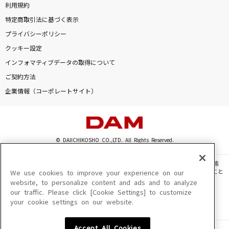
利用規約
特定商取引法に基づく表示
プライバシーポリシー
クッキー設定
インフォマティブデータの取得について
ご契約方法
企業情報（コーポレートサイト）
© DAIICHIKOSHO CO.,LTD. All Rights Reserved.
このサイトに掲載されている一切の文章・画像・写真・動画・音声等を、手段や形態
を問わず、著作権法の定める範囲を超えて無断で複製、転載、ファイル化などすること
We use cookies to improve your experience on our
を禁じます。
website, to personalize content and ads and to analyze
our traffic. Please click [Cookie Settings] to customize
楽曲及びコンテンツは、機種によりご利用いただけない場合があります。
your cookie settings on our website.
楽曲及びコンテンツの配信日、配信内容が変更になる場合があります。
楽曲によりMYリスト保存ができない場合があります。
Accept All Cookies