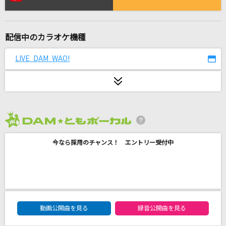
愛とか恋とか
Novelbright
配信中のカラオケ機種
[生音]片想い
SUPER BEAVER
LIVE DAM WAO!
サンサン・サマー
UtaGe!
そばかす
2026年8月度
JUDY AND MARY
今なら採用のチャンス！ エントリー受付中
さよならはエモーション
サカナクション
魂のルフラン
DAM★ともボーカルエントリーランキング
動画公開曲を見る
録音公開曲を見る
高橋洋子