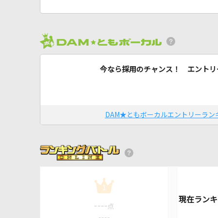
今なら採用のチャンス！ エントリ
DAM★ともボーカルエントリーラン
1
----
点
----