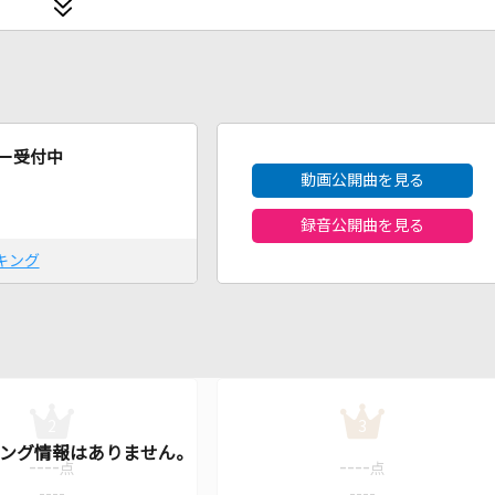
2026年8月度
ー受付中
動画公開曲を見る
録音公開曲を見る
キング
2
3
----
----
点
点
----
----