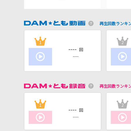
再生回数ランキ
1
2
----
回
----
再生回数ランキ
1
2
----
回
----