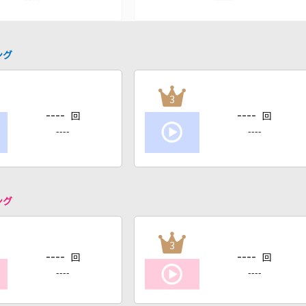
ング
3
----
----
回
回
----
----
ング
3
----
----
回
回
----
----