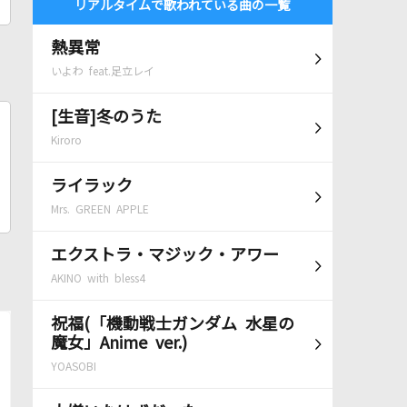
リアルタイムで歌われている曲の一覧
熱異常
いよわ feat.足立レイ
[生音]冬のうた
Kiroro
ライラック
Mrs. GREEN APPLE
エクストラ・マジック・アワー
AKINO with bless4
祝福(「機動戦士ガンダム 水星の
魔女」Anime ver.)
YOASOBI