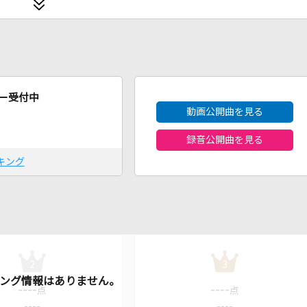
2026年8月度
ー受付中
動画公開曲を見る
録音公開曲を見る
キング
2
3
----
----
点
点
----
----