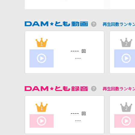
再生回数ランキ
1
2
----
回
----
再生回数ランキ
1
2
----
回
----