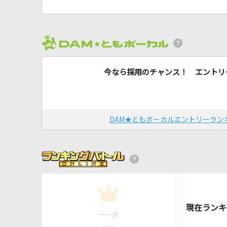
今なら採用のチャンス！ エントリ
DAM★ともボーカルエントリーラン
1
----
点
----