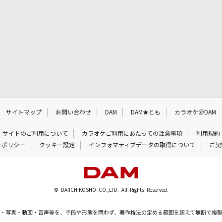
サイトマップ
お問い合わせ
DAM
DAM★とも
カラオケ＠DAM
サイトのご利用について
カラオケご利用にあたっての注意事項
利用規約
ーポリシー
クッキー設定
インフォマティブデータの取得について
ご契
© DAIICHIKOSHO CO.,LTD. All Rights Reserved.
・写真・動画・音声等を、手段や形態を問わず、著作権法の定める範囲を超えて無断で複