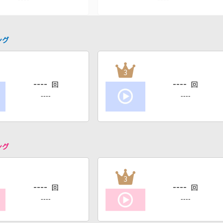
ング
3
----
----
回
回
----
----
ング
3
----
----
回
回
----
----