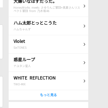
大嫌いなはずだった。
HoneyWorks meets さゆりんご軍団+真夏さんリス
ペクト軍団 from 乃木坂46
ハム太郎とっとこうた
ハムちゃんず
Violet
SixTONES
惑星ループ
ナユタン星人
WHITE REFLECTION
TWO-MIX
もっと見る