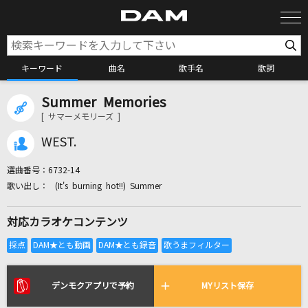
キーワード
曲名
歌手名
歌詞
Summer Memories
カラオケ検索
[ サマーメモリーズ ]
WEST.
カラオケ店舗検索
選曲番号：
6732-14
(It's burning hot!!) Summer
カラオケリクエスト
対応カラオケコンテンツ
全国りれき
リアルタイムで歌われている曲の一覧
デンモクアプリで予約
MYリスト保存