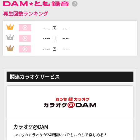
再生回数ランキング
DAMに会員登録・ログインして
カラオケをもっと楽しもう！
----
1
----
回
----
2
----
回
----
3
----
回
自宅でカラオケ歌い放題！
家族や友達と一緒に！練習にも！
関連カラオケサービス
カラオケ@DAM
いつものカラオケが24時間いつでもおうちで楽しめる！