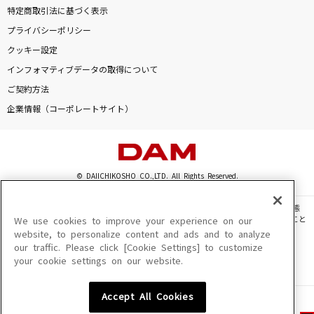
特定商取引法に基づく表示
プライバシーポリシー
クッキー設定
インフォマティブデータの取得について
ご契約方法
企業情報（コーポレートサイト）
© DAIICHIKOSHO CO.,LTD. All Rights Reserved.
このサイトに掲載されている一切の文章・画像・写真・動画・音声等を、手段や形態
を問わず、著作権法の定める範囲を超えて無断で複製、転載、ファイル化などすること
We use cookies to improve your experience on our
を禁じます。
website, to personalize content and ads and to analyze
our traffic. Please click [Cookie Settings] to customize
楽曲及びコンテンツは、機種によりご利用いただけない場合があります。
your cookie settings on our website.
楽曲及びコンテンツの配信日、配信内容が変更になる場合があります。
楽曲によりMYリスト保存ができない場合があります。
Accept All Cookies
JASRAC許諾番号
6602250213Y31015 6602250112Y38026 6602250240Y31015