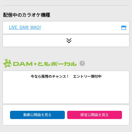
[生音]世界は恋に落ちている
CHiCO with HoneyWorks
配信中のカラオケ機種
Starting Now ～新しい私へ
LIVE DAM WAO!
清水美依紗
[生音]M
PRINCESS PRINCESS
2026年8月度
[生音]そして僕は途方に暮れる
今なら採用のチャンス！ エントリー受付中
大沢誉志幸
夏夜のマジック
indigo la End
DAM★ともボーカルエントリーランキング
[生音]A・RA・SHI
動画公開曲を見る
録音公開曲を見る
嵐(アラシ)