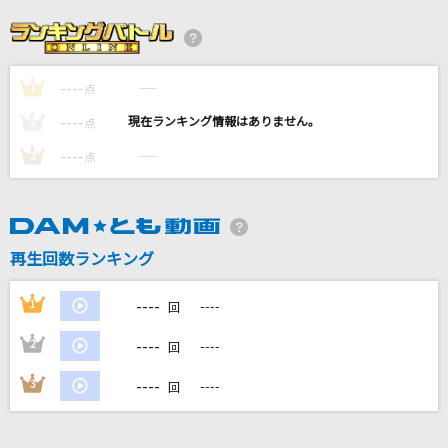
Seventh Heaven
七海うらら
----
----
1
君をのせて
点
井上あずみ
----
----
2
点
----
----
3
点
わーるどすたんだーど
わーすた
[生音]あふれる涙が伝うとき
再生回数ランキング
津吹みゆ
----
1
----
回
もっと見る
----
2
----
回
DAMの新曲・ランキングなど
----
3
----
回
カラオケ最新情報をチェック！