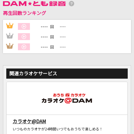
再生回数ランキング
DAMに会員登録・ログインして
カラオケをもっと楽しもう！
----
1
----
回
----
2
----
回
----
3
----
回
自宅でカラオケ歌い放題！
家族や友達と一緒に！練習にも！
関連カラオケサービス
カラオケ@DAM
いつものカラオケが24時間いつでもおうちで楽しめる！