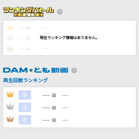
7days
星街すいせい
----
----
1
ナギイチ
点
NMB48
----
----
2
点
----
----
3
点
Believe
玉置成実
スキスキハンター
再生回数ランキング
Special for Princess!
----
1
----
回
もっと見る
----
2
----
回
DAMの新曲・ランキングなど
----
3
----
回
カラオケ最新情報をチェック！