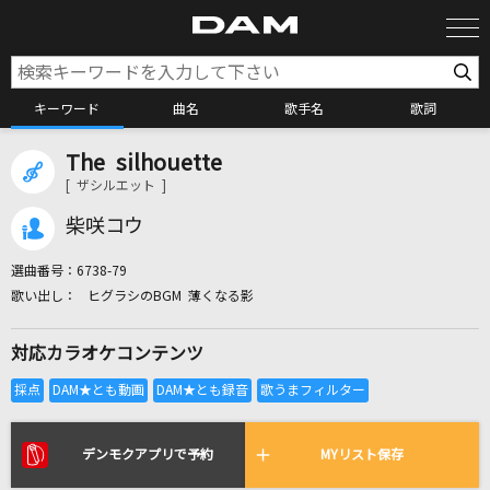
キーワード
曲名
歌手名
歌詞
The silhouette
カラオケ検索
[ ザシルエット ]
柴咲コウ
カラオケ店舗検索
選曲番号：
6738-79
ヒグラシのBGM 薄くなる影
カラオケリクエスト
対応カラオケコンテンツ
全国りれき
リアルタイムで歌われている曲の一覧
デンモクアプリで予約
MYリスト保存