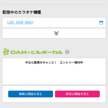
ハナミズキ
一青 窈
配信中のカラオケ機種
炎と森のカーニバル
LIVE DAM WAO!
SEKAI NO OWARI(世界の終わり)
[生音]俺らしく
北島三郎
2026年8月度
コーヒーが飲めません
今なら採用のチャンス！ エントリー受付中
M!LK
[生音]木枯しに抱かれて
小泉今日子
DAM★ともボーカルエントリーランキング
暮れゆく街のふたり
動画公開曲を見る
録音公開曲を見る
サザンオールスターズ