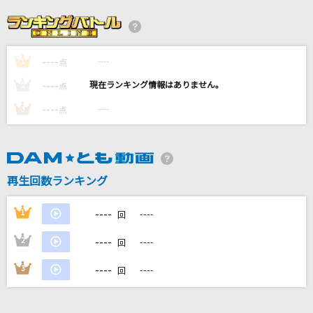
After The Thrill Is Gone [アフター・ザ・スリ
ル・イズ・ゴーン]
Eagles
----
----
1
点
[生音]悪魔の子
----
----
2
点
ヒグチアイ
----
----
3
点
[生音]ヴァンパイア“Dearly“Live ver
Janne Da Arc
再生回数ランキング
[生音]爆弾魔
ヨルシカ
----
1
----
回
もっと見る
----
2
----
回
----
3
----
回
DAMの新曲・ランキングなど
カラオケ最新情報をチェック！