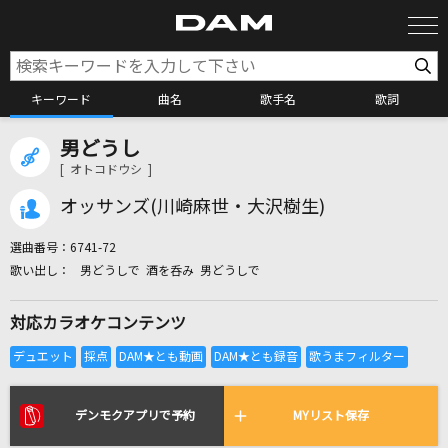
キーワード
曲名
歌手名
歌詞
男どうし
カラオケ検索
[ オトコドウシ ]
オッサンズ(川崎麻世・大沢樹生)
カラオケ店舗検索
選曲番号：
6741-72
男どうしで 酒を呑み 男どうしで
カラオケリクエスト
対応カラオケコンテンツ
全国りれき
リアルタイムで歌われている曲の一覧
デンモクアプリで予約
MYリスト保存