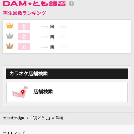
再生回数ランキング
DAMに会員登録・ログインして
----
1
----
回
カラオケをもっと楽しもう！
----
2
----
回
----
3
----
回
自宅でカラオケ歌い放題！
家族や友達と一緒に！練習にも！
カラオケ店舗検索
店舗検索
カラオケ検索
「男どうし」の詳細
サイトマップ