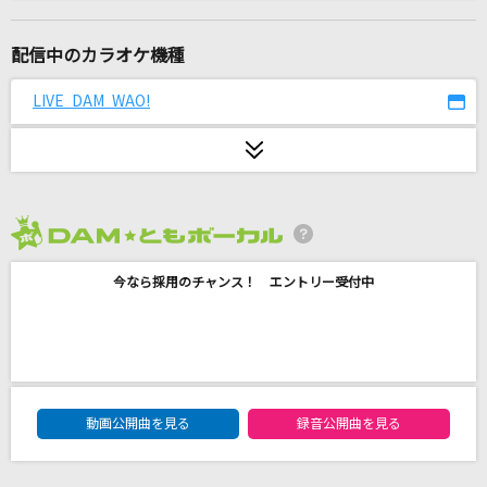
未完成
家入レオ
配信中のカラオケ機種
[生音]巡恋歌
LIVE DAM WAO!
長渕剛
Unstoppable [アンストッパブル]
Sia
2026年8月度
[生音]ドライフラワー
今なら採用のチャンス！ エントリー受付中
優里
あの子コンプレックス
＝LOVE
DAM★ともボーカルエントリーランキング
ライカ
動画公開曲を見る
録音公開曲を見る
yamada feat.初音ミク