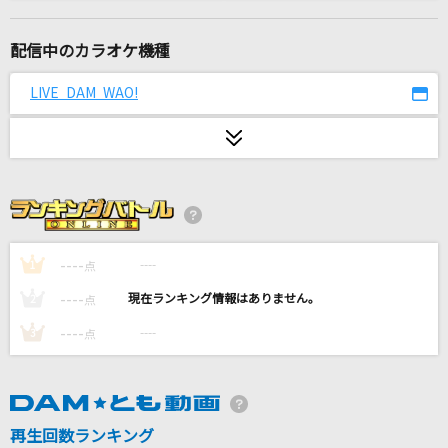
サインはB -New Arrange Ver.-
B小町 ルビー(CV:伊駒ゆりえ)、有馬かな(CV:潘めぐみ)、MEMちょ(CV:大
久保瑠美)
配信中のカラオケ機種
LIVE DAM WAO!
愛唄
GReeeeN
Snooze
SixTONES
ラストチャンス、ラストダンス
----
----
1
点
≠ME
----
----
2
点
[生音]マリーゴールド
----
----
3
点
あいみょん
花になって
緑黄色社会
再生回数ランキング