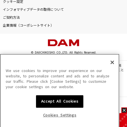
クッキー設定
インフォマティブデータの取得について
ご契約方法
企業情報（コーポレートサイト）
© DAIICHIKOSHO CO.,LTD. All Rights Reserved.
このサイトに掲載されている一切の文章・画像・写真・動画・音声等を、手段や形態
を問わず、著作権法の定める範囲を超えて無断で複製、転載、ファイル化などすること
We use cookies to improve your experience on our
を禁じます。
website, to personalize content and ads and to analyze
our traffic. Please click [Cookie Settings] to customize
楽曲及びコンテンツは、機種によりご利用いただけない場合があります。
your cookie settings on our website.
楽曲及びコンテンツの配信日、配信内容が変更になる場合があります。
楽曲によりMYリスト保存ができない場合があります。
Accept All Cookies
JASRAC許諾番号
6602250213Y31015 6602250112Y38026 6602250240Y31015
6602250241Y45122
Cookies Settings
NexTone許諾番号
ID000002945 ID000002947 ID000002937 ID000002938