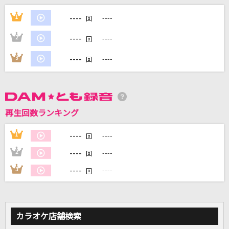
キメラ
----
1
----
回
DECO*27
----
2
----
回
[生音]手紙
----
3
----
回
back number
あなただけ見つめてる
大黒摩季
再生回数ランキング
ガラクタロード
----
1
----
回
初星学園
----
2
----
回
もっと見る
----
3
----
回
DAMの新曲・ランキングなど
カラオケ最新情報をチェック！
カラオケ店舗検索