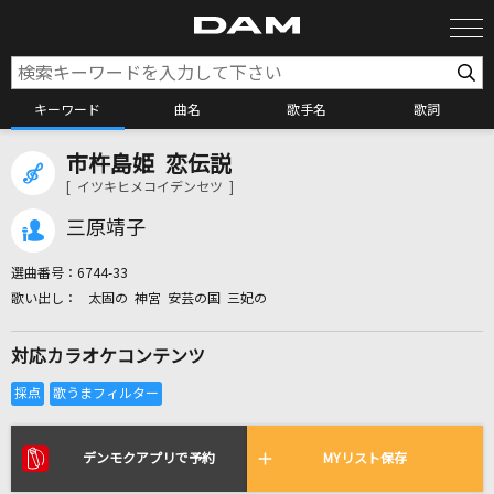
キーワード
曲名
歌手名
歌詞
市杵島姫 恋伝説
カラオケ検索
[ イツキヒメコイデンセツ ]
三原靖子
カラオケ店舗検索
選曲番号：
6744-33
太固の 神宮 安芸の国 三妃の
カラオケリクエスト
対応カラオケコンテンツ
全国りれき
リアルタイムで歌われている曲の一覧
デンモクアプリで予約
MYリスト保存