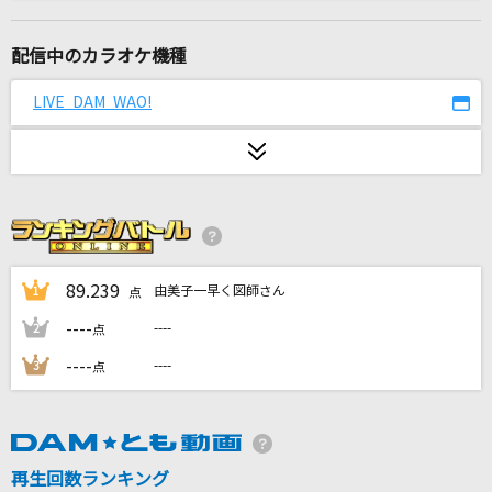
W/X/Y
Tani Yuuki
配信中のカラオケ機種
ナイショの話
LIVE DAM WAO!
ClariS
綺羅
Ado
サイレントマジョリティー
欅坂46
89.239
由美子一早く図師さん
1
点
----
----
2
点
MEN OF DESTINY
----
----
3
点
MIQ(MIO)
Amore
ReoNa
再生回数ランキング