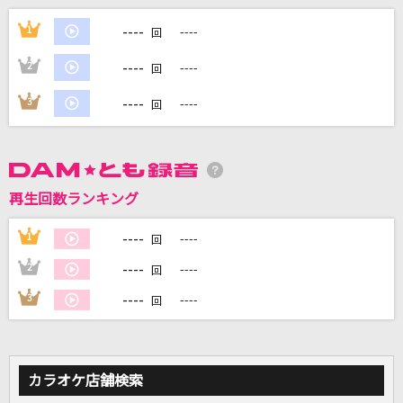
最後の雨
----
1
----
回
中西保志
----
2
----
回
奏(かなで)
----
3
----
回
スキマスイッチ
[生音]アイノカタチ feat.HIDE(GReeeeN)
Misia
再生回数ランキング
Shake It Up
----
1
----
回
SixTONES
----
2
----
回
もっと見る
----
3
----
回
DAMの新曲・ランキングなど
カラオケ最新情報をチェック！
カラオケ店舗検索