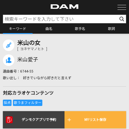
キーワード
曲名
歌手名
歌詞
米山の女
カラオケ検索
[ ヨネヤマノヒト ]
米山愛子
カラオケ店舗検索
選曲番号：
6744-55
好きでいながら好きだと言えず
カラオケリクエスト
対応カラオケコンテンツ
全国りれき
リアルタイムで歌われている曲の一覧
デンモクアプリで予約
MYリスト保存