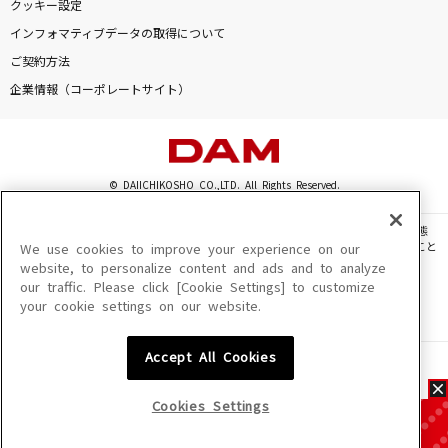
クッキー設定
インフォマティブデータの取得について
ご契約方法
企業情報（コーポレートサイト）
© DAIICHIKOSHO CO.,LTD. All Rights Reserved.
このサイトに掲載されている一切の文章・画像・写真・動画・音声等を、手段や形態
を問わず、著作権法の定める範囲を超えて無断で複製、転載、ファイル化などすること
We use cookies to improve your experience on our
を禁じます。
website, to personalize content and ads and to analyze
our traffic. Please click [Cookie Settings] to customize
楽曲及びコンテンツは、機種によりご利用いただけない場合があります。
your cookie settings on our website.
楽曲及びコンテンツの配信日、配信内容が変更になる場合があります。
楽曲によりMYリスト保存ができない場合があります。
Accept All Cookies
JASRAC許諾番号
6602250213Y31015 6602250112Y38026 6602250240Y31015
6602250241Y45122
Cookies Settings
NexTone許諾番号
ID000002945 ID000002947 ID000002937 ID000002938