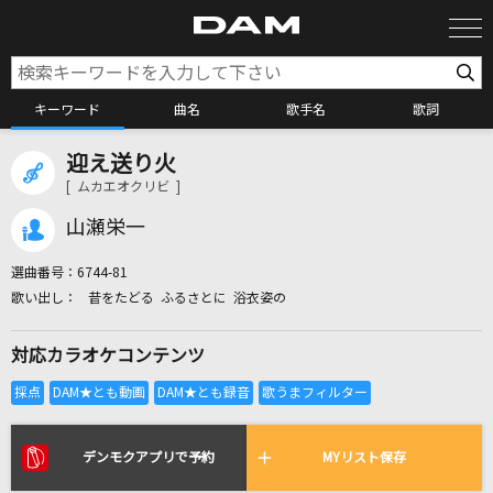
キーワード
曲名
歌手名
歌詞
迎え送り火
カラオケ検索
[ ムカエオクリビ ]
山瀬栄一
カラオケ店舗検索
選曲番号：
6744-81
昔をたどる ふるさとに 浴衣姿の
カラオケリクエスト
対応カラオケコンテンツ
全国りれき
リアルタイムで歌われている曲の一覧
デンモクアプリで予約
MYリスト保存