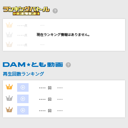
[生音]君じゃなきゃダメみたい(Animelo Summ
er Live 2015 -THE GATE-Ver.)
オーイシマサヨシ
----
----
1
点
----
----
2
点
[オリカラ]地上の星
----
----
3
点
中島みゆき
ポルターガイスト
なとり
再生回数ランキング
[生音]晴る
----
1
----
回
ヨルシカ
----
2
----
回
もっと見る
----
3
----
回
DAMの新曲・ランキングなど
カラオケ最新情報をチェック！