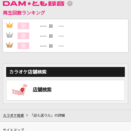
再生回数ランキング
----
1
----
回
DAMに会員登録・ログインして
カラオケをもっと楽しもう！
----
2
----
回
----
3
----
回
自宅でカラオケ歌い放題！
家族や友達と一緒に！練習にも！
カラオケ店舗検索
店舗検索
カラオケ検索
「迎え送り火」の詳細
サイトマップ