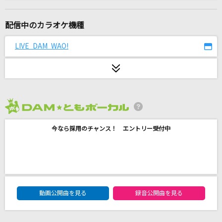
一生に一度愛してるよ
クリープハイプ
配信中のカラオケ機種
新しい文明開化
LIVE DAM WAO!
東京事変
SHINY DAYS
亜咲花
2026年8月度
[生音]To Love You More [トゥ・ラヴ・ユー・
モア]
今なら採用のチャンス！ エントリー受付中
Celine Dion With Special Guests Kryzler & Kompany
濁流のほとり 清流の淵
梶原景時(井上和彦)
DAM★ともボーカルエントリーランキング
動画公開曲を見る
録音公開曲を見る
フレンズ
レベッカ