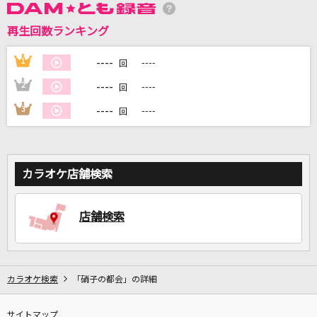
再生回数ランキング
DAMに会員登録・ログインして
カラオケをもっと楽しもう！
----
1
----
回
----
2
----
回
----
3
----
回
自宅でカラオケ歌い放題！
家族や友達と一緒に！練習にも！
カラオケ店舗検索
店舗検索
カラオケ検索
「硝子の都会」の詳細
サイトマップ