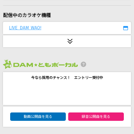
ダンス・デカダンス
Chevon
配信中のカラオケ機種
mosi mosi?
LIVE DAM WAO!
楽音
機械油
ずっと真夜中でいいのに。
2026年8月度
まずは今日から
今なら採用のチャンス！ エントリー受付中
ざらめ
MELODY
優木せつ菜(楠木ともり)
DAM★ともボーカルエントリーランキング
怪獣
動画公開曲を見る
録音公開曲を見る
サカナクション