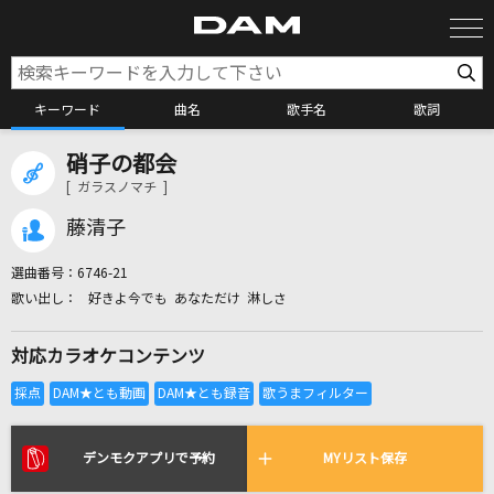
キーワード
曲名
歌手名
歌詞
硝子の都会
カラオケ検索
[ ガラスノマチ ]
藤清子
カラオケ店舗検索
選曲番号：
6746-21
好きよ今でも あなただけ 淋しさ
カラオケリクエスト
対応カラオケコンテンツ
全国りれき
リアルタイムで歌われている曲の一覧
デンモクアプリで予約
MYリスト保存