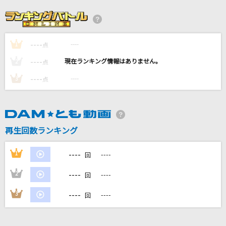
[生音]366日
HY
----
----
1
ヤングアダルト
点
マカロニえんぴつ
----
----
2
点
----
----
3
点
初恋リバイバル
iLiFE!
シャルル
再生回数ランキング
バルーン
----
1
----
回
もっと見る
----
2
----
回
DAMの新曲・ランキングなど
----
3
----
回
カラオケ最新情報をチェック！