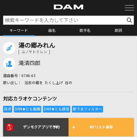
キーワード
曲名
歌手名
歌詞
湯の郷みれん
カラオケ検索
[ ユノサトミレン ]
滝清四郎
カラオケ店舗検索
選曲番号：
6746-63
浴衣の裾を たくし上げ 谷の
カラオケリクエスト
対応カラオケコンテンツ
全国りれき
リアルタイムで歌われている曲の一覧
デンモクアプリで予約
MYリスト保存