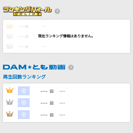
人生の晩歌
HANZO
----
----
1
[生音]言って。
点
ヨルシカ
----
----
2
点
----
----
3
点
[プロオケ]カラカラ
結束バンド
劇薬中毒
再生回数ランキング
＝LOVE
----
1
----
回
もっと見る
----
2
----
回
DAMの新曲・ランキングなど
----
3
----
回
カラオケ最新情報をチェック！