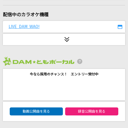
会いたくて 会いたくて
西野カナ
配信中のカラオケ機種
最後の雨
LIVE DAM WAO!
中西保志
怪獣の花唄
Vaundy
2026年8月度
ひと足お先に
今なら採用のチャンス！ エントリー受付中
中村倫也
BELOVED
GLAY
DAM★ともボーカルエントリーランキング
悪魔のディール / シュークリームロケッツ
動画公開曲を見る
録音公開曲を見る
ラストアイドル