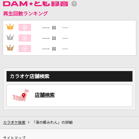
再生回数ランキング
DAMに会員登録・ログインして
カラオケをもっと楽しもう！
----
1
----
回
----
2
----
回
----
3
----
回
自宅でカラオケ歌い放題！
家族や友達と一緒に！練習にも！
カラオケ店舗検索
店舗検索
カラオケ検索
「湯の郷みれん」の詳細
サイトマップ