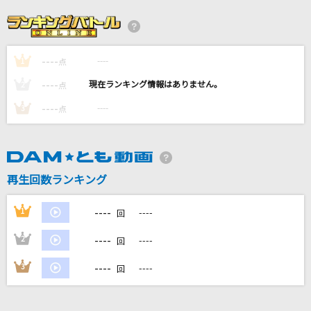
ノーダウト
Official髭男dism
----
----
1
[ゴージャス]卒業
点
尾崎豊
----
----
2
点
----
----
3
点
SAD SONG
ちゃんみな
エバーグリーン
再生回数ランキング
SIX LOUNGE
----
1
----
回
もっと見る
----
2
----
回
DAMの新曲・ランキングなど
----
3
----
回
カラオケ最新情報をチェック！