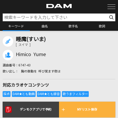
キーワード
曲名
歌手名
歌詞
睡魔(すいま)
カラオケ検索
[ スイマ ]
Himico Yume
カラオケ店舗検索
選曲番号：
6747-43
胸の鼓動を 呼び覚ます夜は
カラオケリクエスト
対応カラオケコンテンツ
全国りれき
リアルタイムで歌われている曲の一覧
デンモクアプリで予約
MYリスト保存