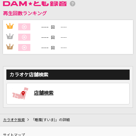
再生回数ランキング
DAMに会員登録・ログインして
カラオケをもっと楽しもう！
----
1
----
回
----
2
----
回
----
3
----
回
自宅でカラオケ歌い放題！
家族や友達と一緒に！練習にも！
カラオケ店舗検索
店舗検索
カラオケ検索
「睡魔(すいま)」の詳細
サイトマップ