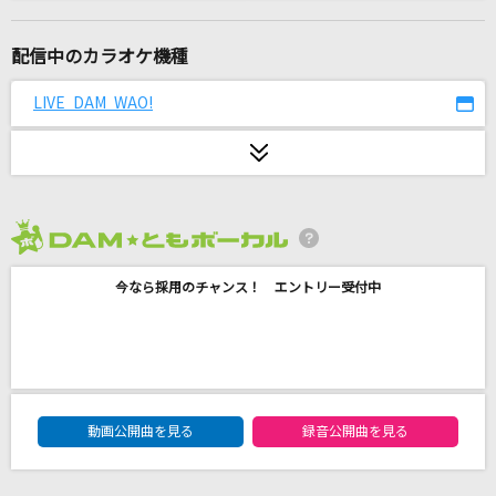
まっさらブルージーンズ
℃-ute
配信中のカラオケ機種
謝肉祭
LIVE DAM WAO!
山口百恵
SOUL LOVE
GLAY
2026年8月度
奏(かなで)
今なら採用のチャンス！ エントリー受付中
スキマスイッチ
[生音]サウダージ
ポルノグラフィティ
DAM★ともボーカルエントリーランキング
[生音]光るなら
動画公開曲を見る
録音公開曲を見る
Goose house