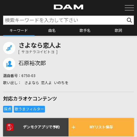
キーワード
曲名
歌手名
歌詞
さよなら恋人よ
カラオケ検索
[ サヨナラコイビトヨ ]
石原裕次郎
カラオケ店舗検索
選曲番号：
6750-03
さよなら 恋人よ いのちを
カラオケリクエスト
対応カラオケコンテンツ
全国りれき
リアルタイムで歌われている曲の一覧
デンモクアプリで予約
MYリスト保存