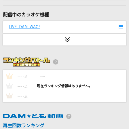
[生音]傷だらけを抱きしめて
T-BOLAN
配信中のカラオケ機種
ギブス
LIVE DAM WAO!
椎名林檎
Flower Shower～さよならの花～
ルヴァ(関俊彦)
[生音]ガラスのメモリーズ
TUBE(チューブ)
----
----
1
点
----
----
2
点
風と町
----
----
3
点
Mrs. GREEN APPLE
days
じん ft.Lia
再生回数ランキング