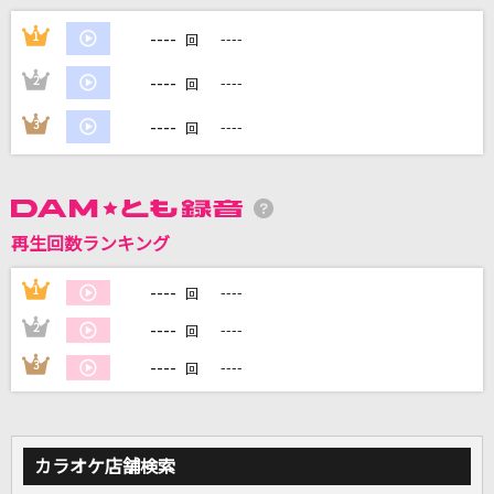
空扉
----
1
----
回
乃木坂46
----
2
----
回
ライラック
----
3
----
回
Mrs. GREEN APPLE
[生音]しなやかに歌って
山口百恵
再生回数ランキング
[生音]雪國
----
1
----
回
吉幾三
----
2
----
回
もっと見る
----
3
----
回
DAMの新曲・ランキングなど
カラオケ最新情報をチェック！
カラオケ店舗検索