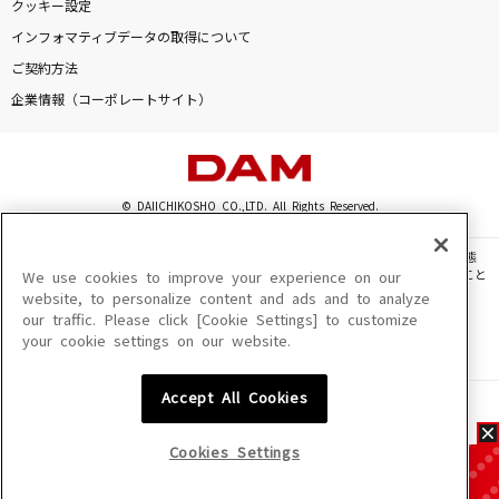
クッキー設定
インフォマティブデータの取得について
ご契約方法
企業情報（コーポレートサイト）
© DAIICHIKOSHO CO.,LTD. All Rights Reserved.
このサイトに掲載されている一切の文章・画像・写真・動画・音声等を、手段や形態
を問わず、著作権法の定める範囲を超えて無断で複製、転載、ファイル化などすること
We use cookies to improve your experience on our
を禁じます。
website, to personalize content and ads and to analyze
our traffic. Please click [Cookie Settings] to customize
楽曲及びコンテンツは、機種によりご利用いただけない場合があります。
your cookie settings on our website.
楽曲及びコンテンツの配信日、配信内容が変更になる場合があります。
楽曲によりMYリスト保存ができない場合があります。
Accept All Cookies
JASRAC許諾番号
6602250213Y31015 6602250112Y38026 6602250240Y31015
6602250241Y45122
Cookies Settings
NexTone許諾番号
ID000002945 ID000002947 ID000002937 ID000002938