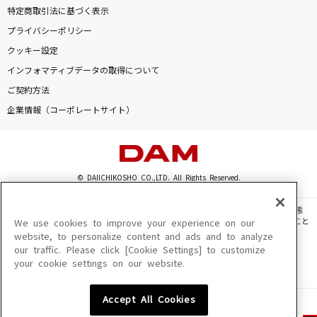
特定商取引法に基づく表示
プライバシーポリシー
クッキー設定
インフォマティブデータの取得について
ご契約方法
企業情報（コーポレートサイト）
© DAIICHIKOSHO CO.,LTD. All Rights Reserved.
このサイトに掲載されている一切の文章・画像・写真・動画・音声等を、手段や形態
を問わず、著作権法の定める範囲を超えて無断で複製、転載、ファイル化などすること
We use cookies to improve your experience on our
を禁じます。
website, to personalize content and ads and to analyze
our traffic. Please click [Cookie Settings] to customize
楽曲及びコンテンツは、機種によりご利用いただけない場合があります。
your cookie settings on our website.
楽曲及びコンテンツの配信日、配信内容が変更になる場合があります。
楽曲によりMYリスト保存ができない場合があります。
Accept All Cookies
JASRAC許諾番号
6602250213Y31015 6602250112Y38026 6602250240Y31015