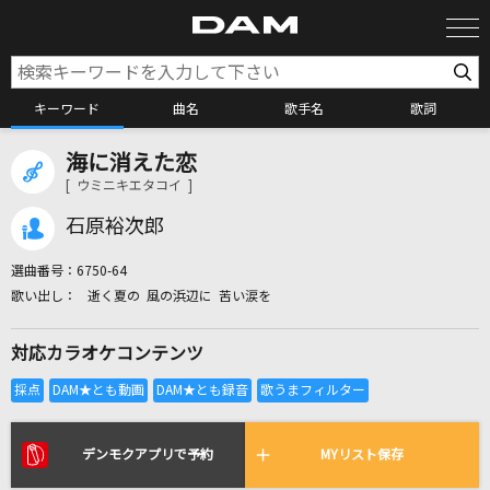
キーワード
曲名
歌手名
歌詞
海に消えた恋
カラオケ検索
[ ウミニキエタコイ ]
石原裕次郎
カラオケ店舗検索
選曲番号：
6750-64
逝く夏の 風の浜辺に 苦い涙を
カラオケリクエスト
対応カラオケコンテンツ
全国りれき
リアルタイムで歌われている曲の一覧
デンモクアプリで予約
MYリスト保存