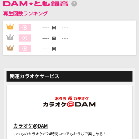
再生回数ランキング
DAMに会員登録・ログインして
カラオケをもっと楽しもう！
----
1
----
回
----
2
----
回
----
3
----
回
自宅でカラオケ歌い放題！
家族や友達と一緒に！練習にも！
関連カラオケサービス
カラオケ@DAM
いつものカラオケが24時間いつでもおうちで楽しめる！