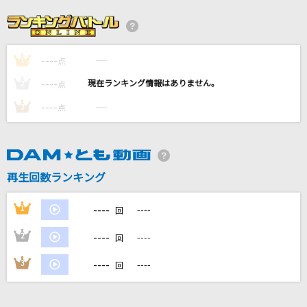
[生音]揺れる想い
ZARD
----
----
1
God knows...
点
涼宮ハルヒ(CV.平野綾)
----
----
2
点
----
----
3
点
DAN DAN 心魅かれてく
FIELD OF VIEW(the FIELD OF VIEW)
キューティーハニー(ビデオクリップバージョン)
再生回数ランキング
倖田來未
----
1
----
回
もっと見る
----
2
----
回
DAMの新曲・ランキングなど
----
3
----
回
カラオケ最新情報をチェック！