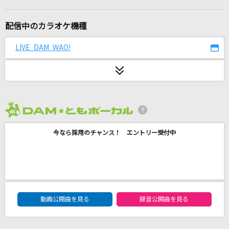
夜明けと蛍
n-buna feat.初音ミク
配信中のカラオケ機種
カクシタワタシ
LIVE DAM WAO!
初星学園
[生音]ピースサイン
米津玄師
2026年8月度
OKKAKE
今なら採用のチャンス！ エントリー受付中
マカロニえんぴつ
ProPose
Mrs. GREEN APPLE
DAM★ともボーカルエントリーランキング
きっと大丈夫
動画公開曲を見る
録音公開曲を見る
Little Glee Monster