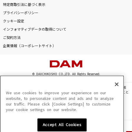
特定商取引法に基づく表示
プライバシーポリシー
クッキー設定
インフォマティブデータの取得について
ご契約方法
企業情報（コーポレートサイト）
© DAIICHIKOSHO CO.,LTD. All Rights Reserved.
このサイトに掲載されている一切の文章・画像・写真・動画・音声等を、手段や形態
を問わず、著作権法の定める範囲を超えて無断で複製、転載、ファイル化などすること
We use cookies to improve your experience on our
を禁じます。
website, to personalize content and ads and to analyze
our traffic. Please click [Cookie Settings] to customize
楽曲及びコンテンツは、機種によりご利用いただけない場合があります。
your cookie settings on our website.
楽曲及びコンテンツの配信日、配信内容が変更になる場合があります。
楽曲によりMYリスト保存ができない場合があります。
Accept All Cookies
JASRAC許諾番号
6602250213Y31015 6602250112Y38026 6602250240Y31015