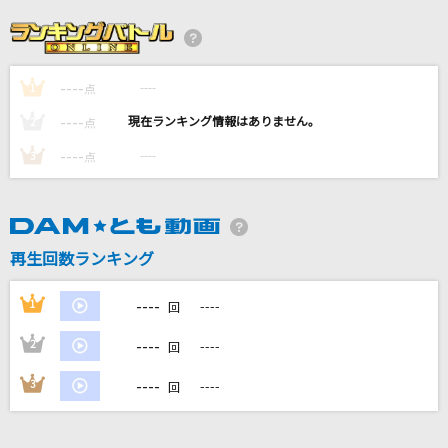
[良音]アゲハ蝶
ポルノグラフィティ
----
----
1
水曜日の午後
点
オフコース
----
----
2
点
----
----
3
点
海の幽霊(ビデオクリップバージョン)
米津玄師
[生音]水平線
再生回数ランキング
back number
----
1
----
回
もっと見る
----
2
----
回
DAMの新曲・ランキングなど
----
3
----
回
カラオケ最新情報をチェック！