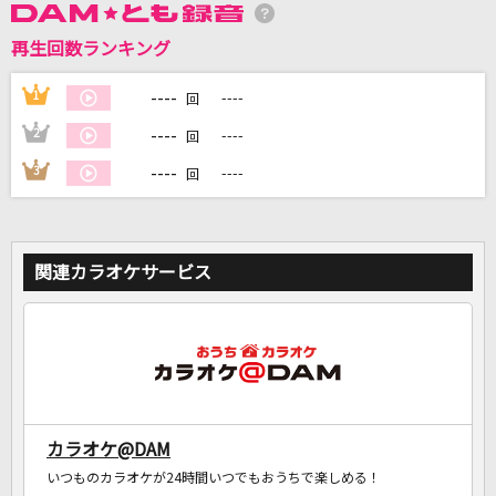
再生回数ランキング
DAMに会員登録・ログインして
カラオケをもっと楽しもう！
----
1
----
回
----
2
----
回
----
3
----
回
自宅でカラオケ歌い放題！
家族や友達と一緒に！練習にも！
関連カラオケサービス
カラオケ@DAM
いつものカラオケが24時間いつでもおうちで楽しめる！