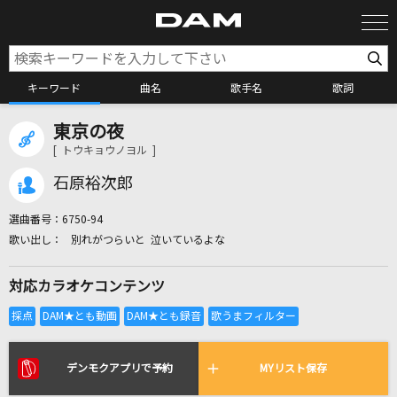
キーワード
曲名
歌手名
歌詞
東京の夜
カラオケ検索
[ トウキョウノヨル ]
石原裕次郎
カラオケ店舗検索
選曲番号：
6750-94
別れがつらいと 泣いているよな
カラオケリクエスト
対応カラオケコンテンツ
全国りれき
リアルタイムで歌われている曲の一覧
デンモクアプリで予約
MYリスト保存