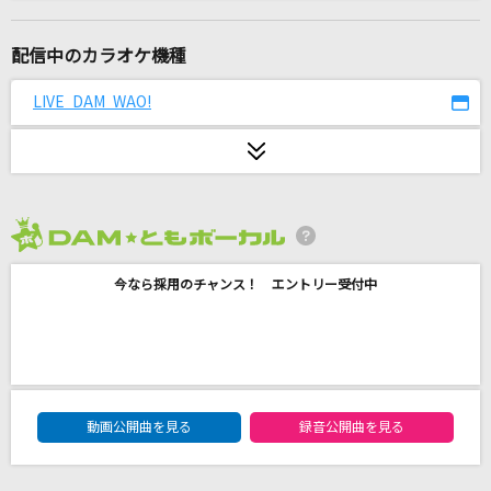
ホール・ニュー・ワールド(新しい世界)
石井一孝・麻生かほ里
配信中のカラオケ機種
わたがし
LIVE DAM WAO!
back number
マジで無理～SUPERムチャブラレターズ～
DISH//
2026年8月度
願って、願っても...(巡り逢いver.)
今なら採用のチャンス！ エントリー受付中
8utterfly
キングゲイナー・オーバー!
福山芳樹
DAM★ともボーカルエントリーランキング
夜に駆ける
動画公開曲を見る
録音公開曲を見る
YOASOBI