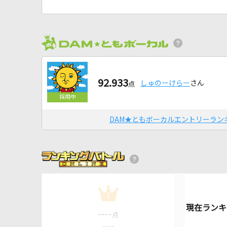
92.933
しゅのーけらー
さん
点
DAM★ともボーカルエントリーラン
1
----
点
----