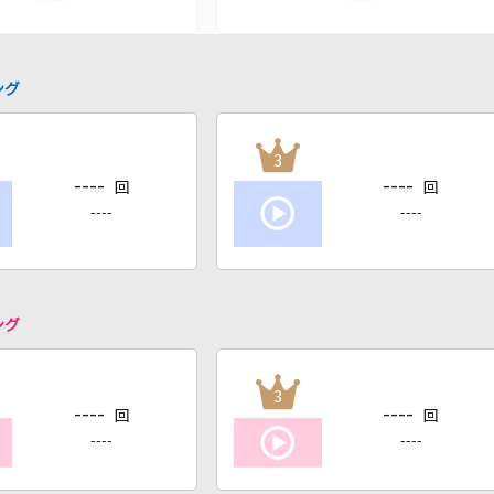
ング
3
----
----
回
回
----
----
ング
3
----
----
回
回
----
----