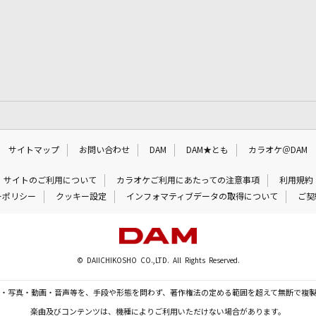
サイトマップ
お問い合わせ
DAM
DAM★とも
カラオケ＠DAM
サイトのご利用について
カラオケご利用にあたっての注意事項
利用規約
ーポリシー
クッキー設定
インフォマティブデータの取得について
ご契
© DAIICHIKOSHO CO.,LTD. All Rights Reserved.
・写真・動画・音声等を、手段や形態を問わず、著作権法の定める範囲を超えて無断で複
楽曲及びコンテンツは、機種によりご利用いただけない場合があります。