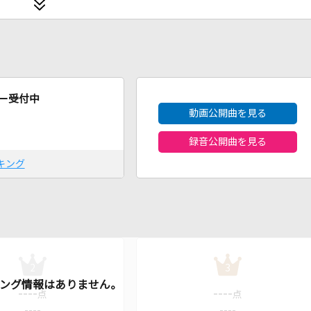
2026年8月度
ー受付中
動画公開曲を見る
録音公開曲を見る
キング
2
3
----
----
点
点
----
----