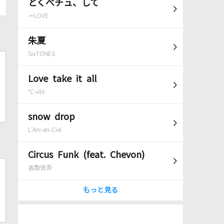
とくべチュ、して
＝LOVE
朱夏
SixTONES
Love take it all
℃-ute
snow drop
L'Arc-en-Ciel
Circus Funk (feat. Chevon)
香取慎吾
もっと見る