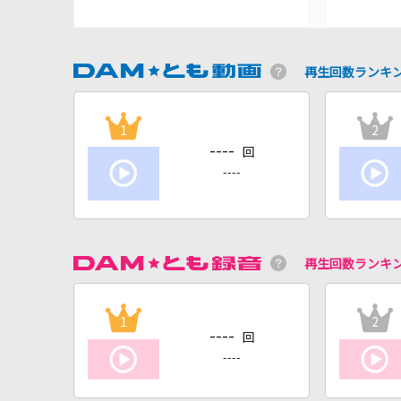
再生回数ランキ
1
2
----
回
----
再生回数ランキ
1
2
----
回
----