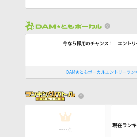
今なら採用のチャンス！ エントリ
DAM★ともボーカルエントリーラン
1
----
点
----