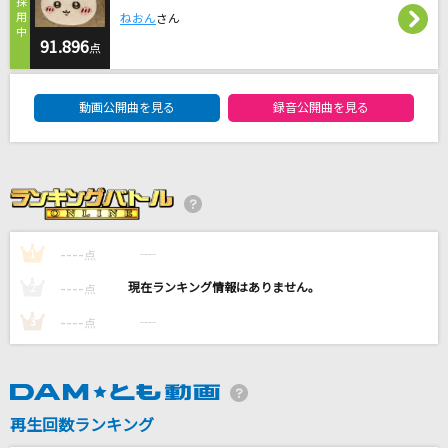
Ring Ring Rainbow!!
ねおん
さん
ゆいかおり(小倉唯&石原夏織)
91.896
点
DAM★ともボーカルエントリーランキング
I wanna be...
動画公開曲を見る
録音公開曲を見る
YUI
残響散歌
Aimer(エメ)
flower
----
----
1
点
L'Arc-en-Ciel
----
----
2
点
もっと見る
----
----
3
点
DAMの新曲・ランキングなど
カラオケ最新情報をチェック！
再生回数ランキング