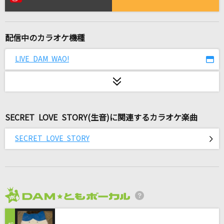
[生音]花ふたたび
キム・ヨンジャ
配信中のカラオケ機種
リマインドブルー
じん
LIVE DAM WAO!
[生音]プライド革命
CHiCO with HoneyWorks
SECRET LOVE STORY(生音)に関連するカラオケ楽曲
プロポーズ
内緒のピアス
SECRET LOVE STORY
LOVE SONG
LUNA SEA
[生音]アイデア(ビデオクリップバージョン)
2026年8月度
星野 源