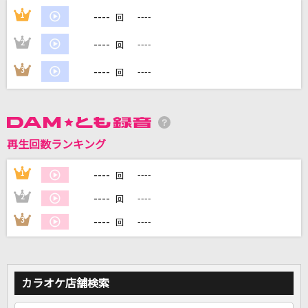
----
1
----
回
DAMに会員登録・ログインして
----
2
----
回
カラオケをもっと楽しもう！
----
3
----
回
自宅でカラオケ歌い放題！
家族や友達と一緒に！練習にも！
再生回数ランキング
----
1
----
回
----
2
----
回
----
3
----
回
カラオケ店舗検索