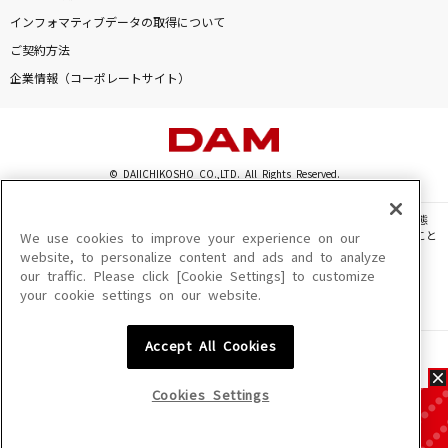
インフォマティブデータの取得について
ご契約方法
企業情報（コーポレートサイト）
© DAIICHIKOSHO CO.,LTD. All Rights Reserved.
このサイトに掲載されている一切の文章・画像・写真・動画・音声等を、手段や形態
を問わず、著作権法の定める範囲を超えて無断で複製、転載、ファイル化などすること
We use cookies to improve your experience on our
を禁じます。
website, to personalize content and ads and to analyze
our traffic. Please click [Cookie Settings] to customize
楽曲及びコンテンツは、機種によりご利用いただけない場合があります。
your cookie settings on our website.
楽曲及びコンテンツの配信日、配信内容が変更になる場合があります。
楽曲によりMYリスト保存ができない場合があります。
Accept All Cookies
JASRAC許諾番号
6602250213Y31015 6602250112Y38026 6602250240Y31015
6602250241Y45122
Cookies Settings
NexTone許諾番号
ID000002945 ID000002947 ID000002937 ID000002938