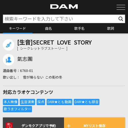
キーワード
曲名
歌手名
歌詞
[生音]SECRET LOVE STORY
カラオケ検索
[ シークレットラブストーリー ]
氣志團
カラオケ店舗検索
選曲番号：
6760-01
雪が降らない この街の冬
カラオケリクエスト
対応カラオケコンテンツ
全国りれき
リアルタイムで歌われている曲の一覧
デンモクアプリで予約
MYリスト保存