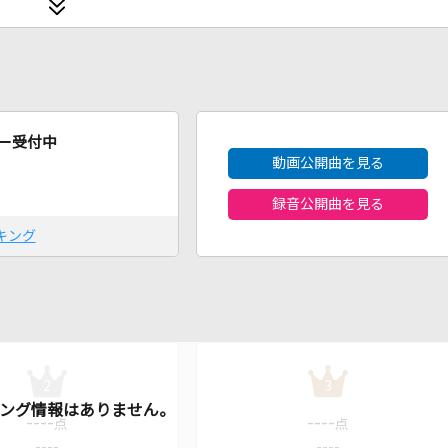
2026年8月度
ー受付中
動画公開曲を見る
録音公開曲を見る
キング
2
3
----
----
点
点
----
----