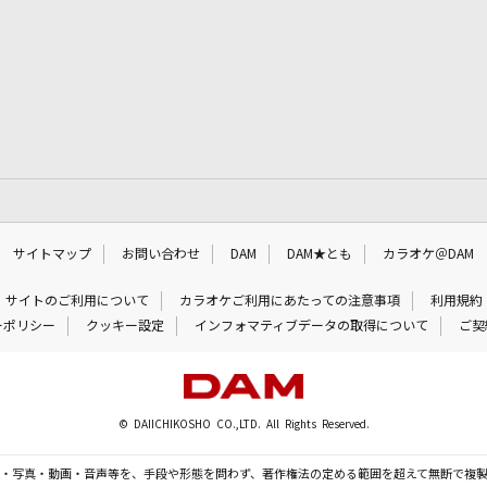
サイトマップ
お問い合わせ
DAM
DAM★とも
カラオケ＠DAM
サイトのご利用について
カラオケご利用にあたっての注意事項
利用規約
ーポリシー
クッキー設定
インフォマティブデータの取得について
ご契
© DAIICHIKOSHO CO.,LTD. All Rights Reserved.
・写真・動画・音声等を、手段や形態を問わず、著作権法の定める範囲を超えて無断で複