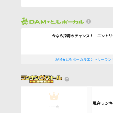
今なら採用のチャンス！ エントリ
DAM★ともボーカルエントリーラン
1
----
点
----