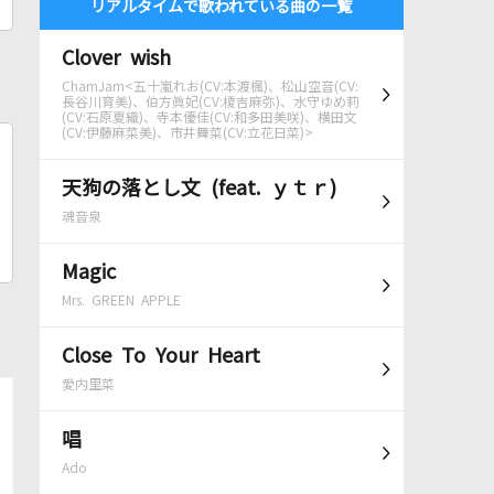
リアルタイムで歌われている曲の一覧
Clover wish
ChamJam<五十嵐れお(CV:本渡楓)、松山空音(CV:
長谷川育美)、伯方眞妃(CV:榎吉麻弥)、水守ゆめ莉
(CV:石原夏織)、寺本優佳(CV:和多田美咲)、横田文
(CV:伊藤麻菜美)、市井舞菜(CV:立花日菜)>
天狗の落とし文 (feat. ｙｔｒ)
魂音泉
Magic
Mrs. GREEN APPLE
Close To Your Heart
愛内里菜
唱
Ado