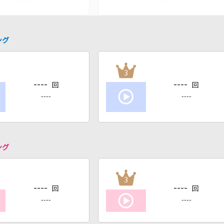
ング
3
----
----
回
回
----
----
ング
3
----
----
回
回
----
----