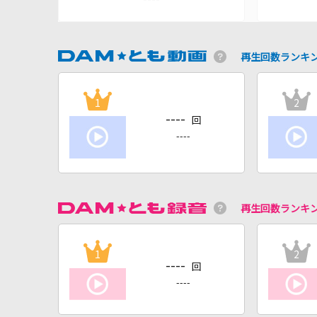
再生回数ランキ
1
2
----
回
----
再生回数ランキ
1
2
----
回
----