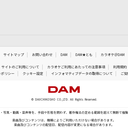
サイトマップ
お問い合わせ
DAM
DAM★とも
カラオケ＠DAM
サイトのご利用について
カラオケご利用にあたっての注意事項
利用規約
ーポリシー
クッキー設定
インフォマティブデータの取得について
ご契
© DAIICHIKOSHO CO.,LTD. All Rights Reserved.
・写真・動画・音声等を、手段や形態を問わず、著作権法の定める範囲を超えて無断で複
楽曲及びコンテンツは、機種によりご利用いただけない場合があります。
楽曲及びコンテンツの配信日、配信内容が変更になる場合があります。