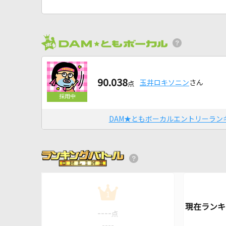
90.038
玉井ロキソニン
さん
点
DAM★ともボーカルエントリーラン
1
----
点
----