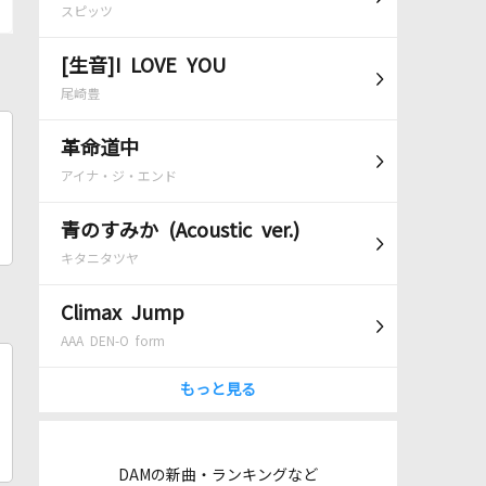
スピッツ
[生音]I LOVE YOU
尾崎豊
革命道中
アイナ・ジ・エンド
青のすみか (Acoustic ver.)
キタニタツヤ
Climax Jump
AAA DEN-O form
もっと見る
DAMの新曲・ランキングなど