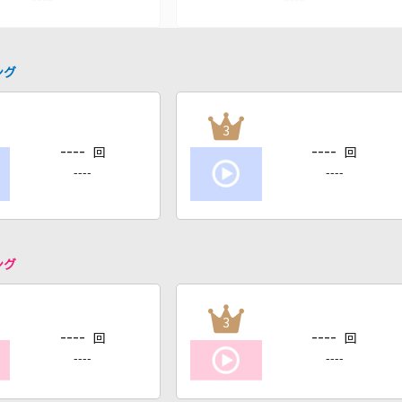
ング
3
----
----
回
回
----
----
ング
3
----
----
回
回
----
----