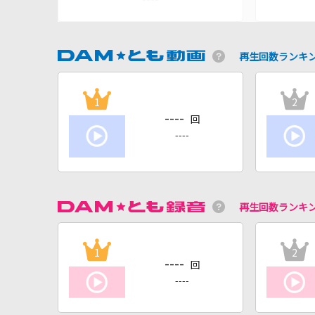
再生回数ランキ
1
2
----
回
----
再生回数ランキ
1
2
----
回
----