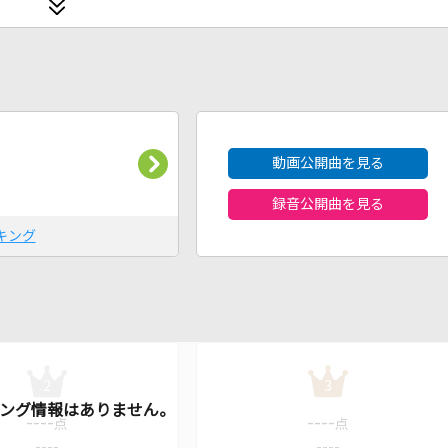
2026年8月度
動画公開曲を見る
録音公開曲を見る
キング
2
3
----
----
点
点
----
----