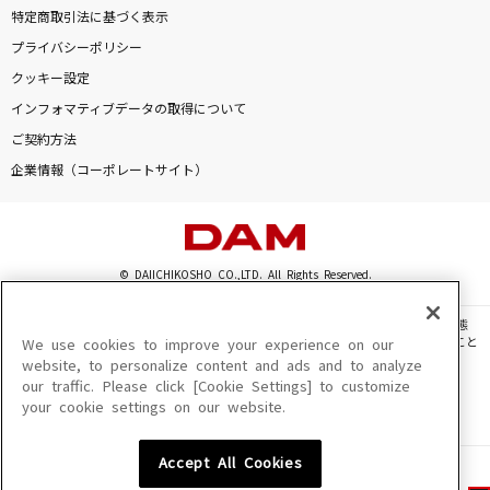
特定商取引法に基づく表示
プライバシーポリシー
クッキー設定
インフォマティブデータの取得について
ご契約方法
企業情報（コーポレートサイト）
© DAIICHIKOSHO CO.,LTD. All Rights Reserved.
このサイトに掲載されている一切の文章・画像・写真・動画・音声等を、手段や形態
を問わず、著作権法の定める範囲を超えて無断で複製、転載、ファイル化などすること
We use cookies to improve your experience on our
を禁じます。
website, to personalize content and ads and to analyze
our traffic. Please click [Cookie Settings] to customize
楽曲及びコンテンツは、機種によりご利用いただけない場合があります。
your cookie settings on our website.
楽曲及びコンテンツの配信日、配信内容が変更になる場合があります。
楽曲によりMYリスト保存ができない場合があります。
Accept All Cookies
JASRAC許諾番号
6602250213Y31015 6602250112Y38026 6602250240Y31015