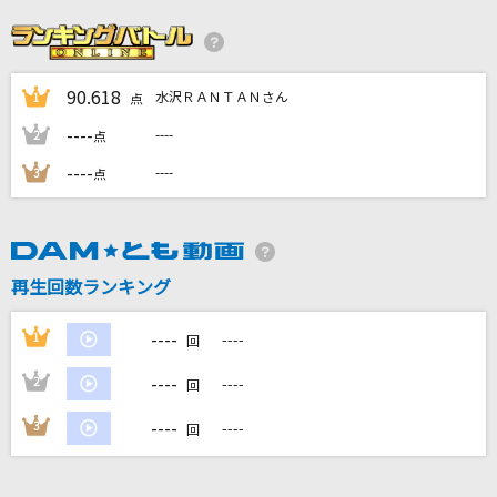
IRIS OUT(ビデオクリップバージョン)
米津玄師
90.618
水沢ＲＡＮＴＡＮさん
1
点
サマーナイトタウン
----
----
2
点
モーニング娘。
----
----
3
点
青空
THE BLUE HEARTS
再生回数ランキング
チェリー
スピッツ
----
1
----
回
もっと見る
----
2
----
回
----
3
----
回
DAMの新曲・ランキングなど
カラオケ最新情報をチェック！