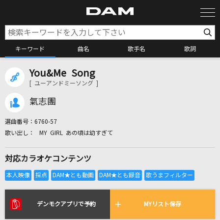
キーワード
曲名
歌手名
歌詞
You&Me Song
カラオケ検索
[ ユーアンドミーソング ]
氣志團
カラオケ店舗検索
選曲番号：
6760-57
MY GIRL あの頃は幼すぎて
カラオケリクエスト
対応カラオケコンテンツ
全国りれき
リアルタイムで歌われている曲の一覧
デンモクアプリで予約
MYリスト保存