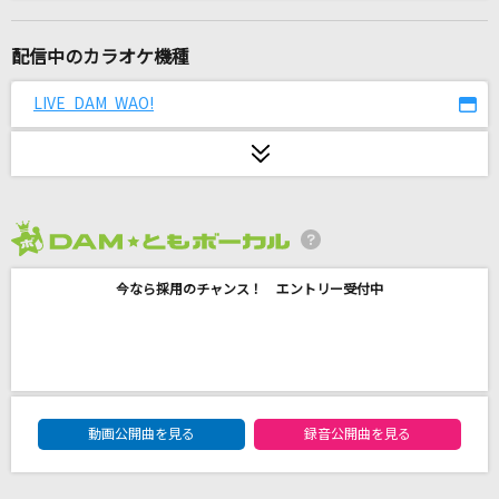
名前のない怪物
EGOIST
配信中のカラオケ機種
ガンパレード・マーチ～歌え友よ、力のかぎり
LIVE DAM WAO!
～
山口一憲
シャルル
バルーン
2026年8月度
ダーリン
今なら採用のチャンス！ エントリー受付中
Mrs. GREEN APPLE
愛情
小柳ゆき
DAM★ともボーカルエントリーランキング
動画公開曲を見る
録音公開曲を見る
わたしの一番かわいいところ
FRUITS ZIPPER