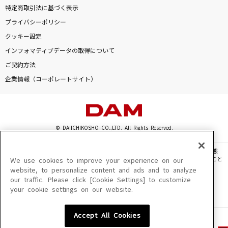
特定商取引法に基づく表示
プライバシーポリシー
クッキー設定
インフォマティブデータの取得について
ご契約方法
企業情報（コーポレートサイト）
© DAIICHIKOSHO CO.,LTD. All Rights Reserved.
このサイトに掲載されている一切の文章・画像・写真・動画・音声等を、手段や形態
を問わず、著作権法の定める範囲を超えて無断で複製、転載、ファイル化などすること
We use cookies to improve your experience on our
を禁じます。
website, to personalize content and ads and to analyze
our traffic. Please click [Cookie Settings] to customize
楽曲及びコンテンツは、機種によりご利用いただけない場合があります。
your cookie settings on our website.
楽曲及びコンテンツの配信日、配信内容が変更になる場合があります。
楽曲によりMYリスト保存ができない場合があります。
Accept All Cookies
JASRAC許諾番号
6602250213Y31015 6602250112Y38026 6602250240Y31015