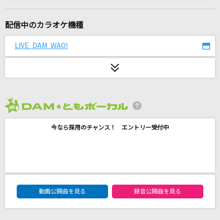
少年時代 (あの夏のルカver.)
suis from ヨルシカ
配信中のカラオケ機種
[生音]Diamonds
LIVE DAM WAO!
PRINCESS PRINCESS
薔薇の鎖
西城秀樹
2026年8月度
吉原ラメント
今なら採用のチャンス！ エントリー受付中
亜沙 feat.重音テト
め組のひと
倖田來未
DAM★ともボーカルエントリーランキング
[生音]ツキミソウ
動画公開曲を見る
録音公開曲を見る
Novelbright