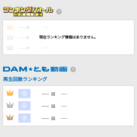
[プロオケ]サクラループ
Chevon
----
----
1
白日
点
King Gnu
----
----
2
点
----
----
3
点
Fiesta! Fiesta!
Juice=Juice
[生音]RAGE OF DUST
再生回数ランキング
SPYAIR
----
1
----
回
もっと見る
----
2
----
回
DAMの新曲・ランキングなど
----
3
----
回
カラオケ最新情報をチェック！