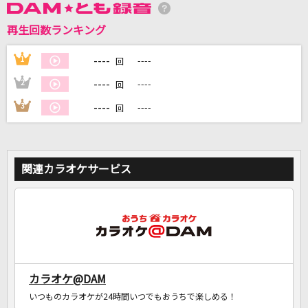
再生回数ランキング
DAMに会員登録・ログインして
カラオケをもっと楽しもう！
----
1
----
回
----
2
----
回
----
3
----
回
自宅でカラオケ歌い放題！
家族や友達と一緒に！練習にも！
関連カラオケサービス
カラオケ@DAM
いつものカラオケが24時間いつでもおうちで楽しめる！