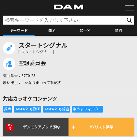
キーワード
曲名
歌手名
歌詞
スタートシグナル
カラオケ検索
[ スタートシグナル ]
空想委員会
カラオケ店舗検索
選曲番号：
6770-25
かなりまいってる現状
カラオケリクエスト
対応カラオケコンテンツ
全国りれき
リアルタイムで歌われている曲の一覧
デンモクアプリで予約
MYリスト保存