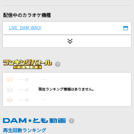
[名演]PIECE OF MY WISH 「名演ピアノ 美野
春樹」
配信中のカラオケ機種
今井美樹
LIVE DAM WAO!
[生音]銀の龍の背に乗って
中島みゆき
[生音]Sorry,I...(AAA DOME TOUR 2019 +PLUS)
AAA(トリプル・エー)
チラチLOVE
----
----
1
点
M!LK
----
----
2
点
[生音]I LOVE YOU
----
----
3
点
尾崎豊
催し
再生回数ランキング
大森元貴