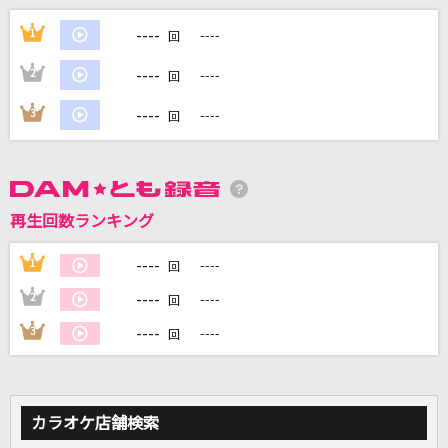
----
LOVE SONG
1
----
回
三代目 J SOUL BROTHERS from EXILE TRIBE
----
2
----
回
1991(ビデオクリップバージョン)
----
3
----
回
米津玄師
ヤングアダルト
マカロニえんぴつ
再生回数ランキング
Bye-Good-Bye
----
1
----
回
BE:FIRST
----
2
----
回
----
3
----
もっと見る
回
DAMの新曲・ランキングなど
カラオケ最新情報をチェック！
カラオケ店舗検索