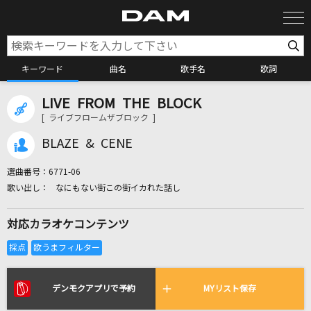
キーワード
曲名
歌手名
歌詞
LIVE FROM THE BLOCK
カラオケ検索
[ ライブフロームザブロック ]
BLAZE & CENE
カラオケ店舗検索
選曲番号：
6771-06
なにもない街この街イカれた話し
カラオケリクエスト
対応カラオケコンテンツ
全国りれき
リアルタイムで歌われている曲の一覧
デンモクアプリで予約
MYリスト保存