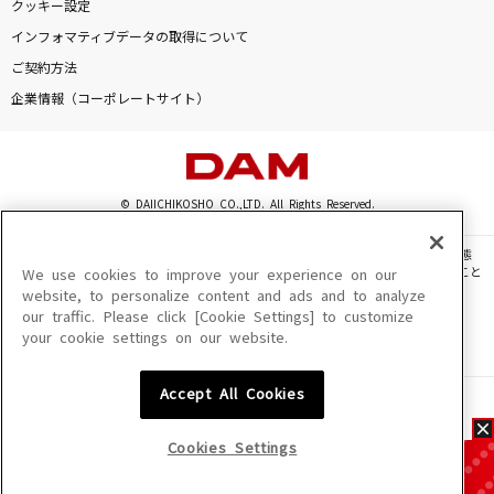
クッキー設定
インフォマティブデータの取得について
ご契約方法
企業情報（コーポレートサイト）
© DAIICHIKOSHO CO.,LTD. All Rights Reserved.
このサイトに掲載されている一切の文章・画像・写真・動画・音声等を、手段や形態
を問わず、著作権法の定める範囲を超えて無断で複製、転載、ファイル化などすること
We use cookies to improve your experience on our
を禁じます。
website, to personalize content and ads and to analyze
our traffic. Please click [Cookie Settings] to customize
楽曲及びコンテンツは、機種によりご利用いただけない場合があります。
your cookie settings on our website.
楽曲及びコンテンツの配信日、配信内容が変更になる場合があります。
楽曲によりMYリスト保存ができない場合があります。
Accept All Cookies
JASRAC許諾番号
6602250213Y31015 6602250112Y38026 6602250240Y31015
6602250241Y45122
Cookies Settings
NexTone許諾番号
ID000002945 ID000002947 ID000002937 ID000002938