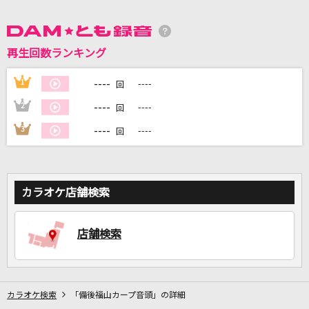
DAMに会員登録・ログインして
カラオケをもっと楽しもう！
再生回数ランキング
----
1
----
回
----
2
----
回
自宅でカラオケ歌い放題！
----
3
----
回
家族や友達と一緒に！練習にも！
カラオケ店舗検索
店舗検索
カラオケ検索
「備後福山カープ音頭」の詳細