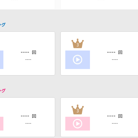
ング
3
----
----
回
回
----
----
ング
3
----
----
回
回
----
----