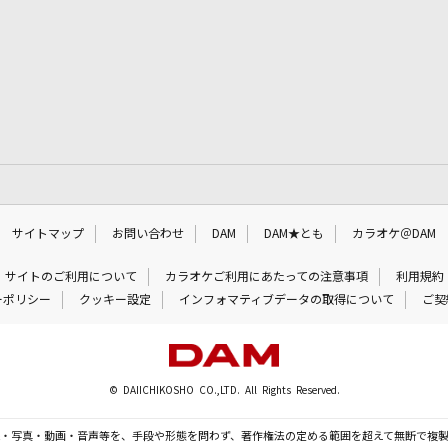
サイトマップ
お問い合わせ
DAM
DAM★とも
カラオケ＠DAM
サイトのご利用について
カラオケご利用にあたっての注意事項
利用規約
ーポリシー
クッキー設定
インフォマティブデータの取得について
ご契
© DAIICHIKOSHO CO.,LTD. All Rights Reserved.
・写真・動画・音声等を、手段や形態を問わず、著作権法の定める範囲を超えて無断で複