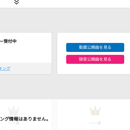
2026年8月度
ー受付中
動画公開曲を見る
録音公開曲を見る
キング
2
3
----
----
点
点
----
----