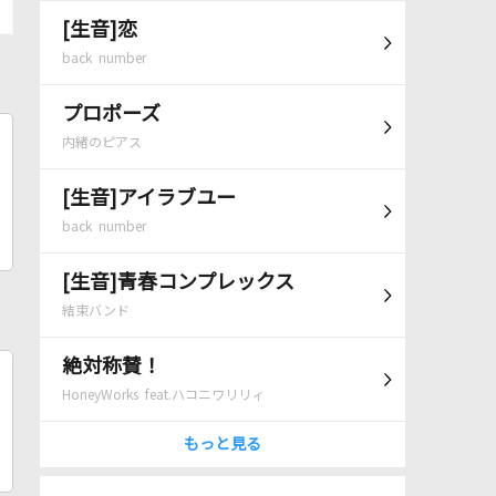
[生音]恋
back number
プロポーズ
内緒のピアス
[生音]アイラブユー
back number
[生音]青春コンプレックス
結束バンド
絶対称賛！
HoneyWorks feat.ハコニワリリィ
もっと見る