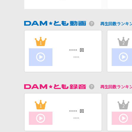
再生回数ランキ
1
2
----
回
----
再生回数ランキ
1
2
----
回
----