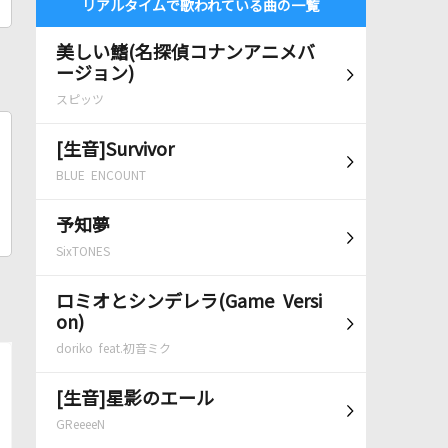
リアルタイムで歌われている曲の一覧
美しい鰭(名探偵コナンアニメバ
ージョン)
スピッツ
[生音]Survivor
BLUE ENCOUNT
予知夢
SixTONES
ロミオとシンデレラ(Game Versi
on)
doriko feat.初音ミク
[生音]星影のエール
GReeeeN