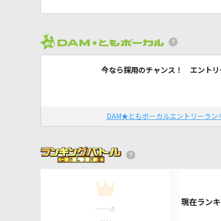
今なら採用のチャンス！ エントリ
DAM★ともボーカルエントリーラン
1
----
点
----