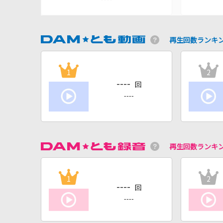
再生回数ランキ
1
2
----
回
----
再生回数ランキ
1
2
----
回
----