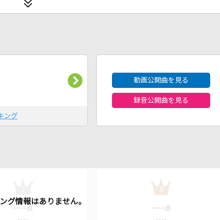
2026年8月度
動画公開曲を見る
録音公開曲を見る
キング
2
3
----
----
点
点
----
----