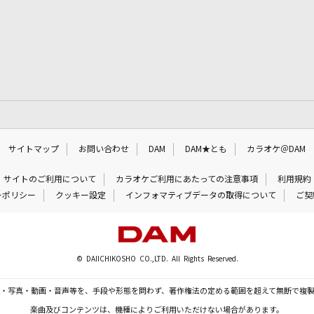
サイトマップ
お問い合わせ
DAM
DAM★とも
カラオケ＠DAM
サイトのご利用について
カラオケご利用にあたっての注意事項
利用規約
ーポリシー
クッキー設定
インフォマティブデータの取得について
ご契
© DAIICHIKOSHO CO.,LTD. All Rights Reserved.
・写真・動画・音声等を、手段や形態を問わず、著作権法の定める範囲を超えて無断で複
楽曲及びコンテンツは、機種によりご利用いただけない場合があります。