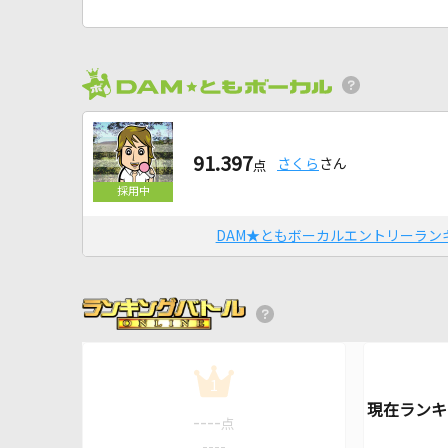
91.397
さくら
さん
点
DAM★ともボーカルエントリーラン
1
----
点
----