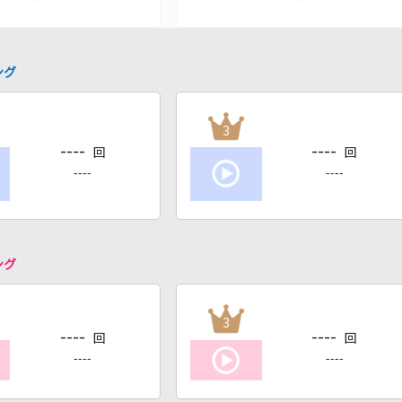
ング
3
----
----
回
回
----
----
ング
3
----
----
回
回
----
----