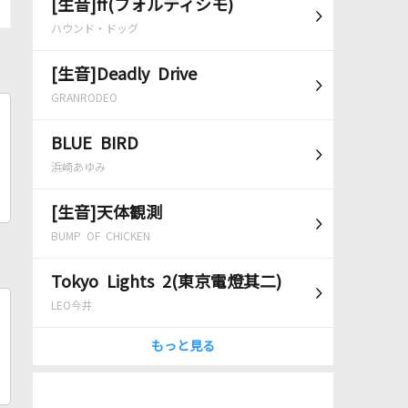
[生音]ff(フォルティシモ)
ハウンド・ドッグ
[生音]Deadly Drive
GRANRODEO
BLUE BIRD
浜崎あゆみ
[生音]天体観測
BUMP OF CHICKEN
Tokyo Lights 2(東京電燈其二)
LEO今井
もっと見る