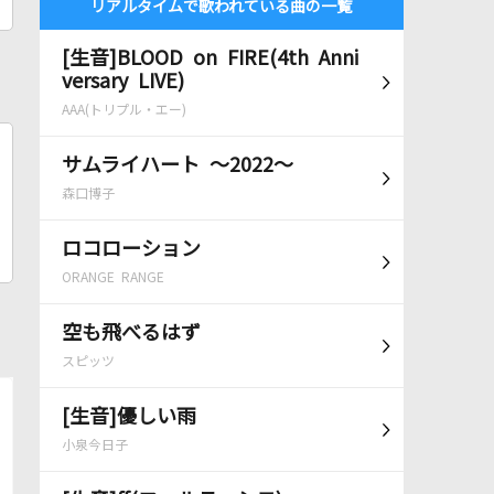
リアルタイムで歌われている曲の一覧
[生音]BLOOD on FIRE(4th Anni
versary LIVE)
AAA(トリプル・エー)
サムライハート ～2022～
森口博子
ロコローション
ORANGE RANGE
空も飛べるはず
スピッツ
[生音]優しい雨
小泉今日子