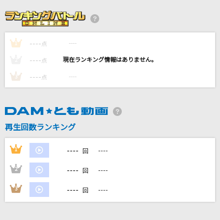
回る空うさぎ
Orangestar
----
----
1
[生音]ずっと、ふたりで
点
家入レオ
----
----
2
点
----
----
3
点
夏空
Galileo Galilei
[生音]チェリー
再生回数ランキング
スピッツ
----
1
----
回
もっと見る
----
2
----
回
DAMの新曲・ランキングなど
----
3
----
回
カラオケ最新情報をチェック！