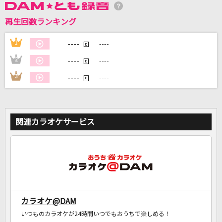
再生回数ランキング
DAMに会員登録・ログインして
カラオケをもっと楽しもう！
----
1
----
回
----
2
----
回
----
3
----
回
自宅でカラオケ歌い放題！
家族や友達と一緒に！練習にも！
関連カラオケサービス
カラオケ@DAM
いつものカラオケが24時間いつでもおうちで楽しめる！