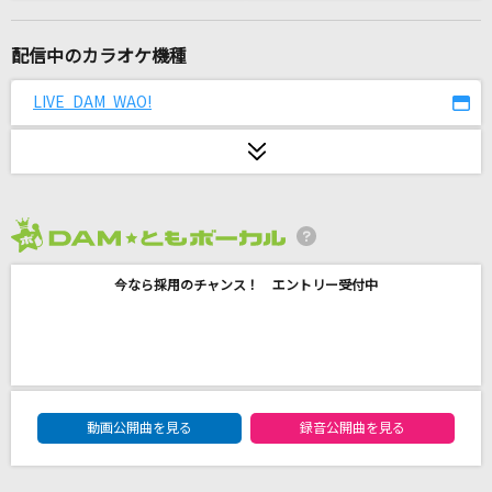
死神
米津玄師
配信中のカラオケ機種
[生音]大空と大地の中で
LIVE DAM WAO!
松山千春
キミは都市伝説
BUDDiiS
2026年8月度
超最強
今なら採用のチャンス！ エントリー受付中
超ときめき宣伝部(ときめき宣伝部)
月光花
Janne Da Arc
DAM★ともボーカルエントリーランキング
ロミオとシンデレラ
動画公開曲を見る
録音公開曲を見る
doriko feat.初音ミク