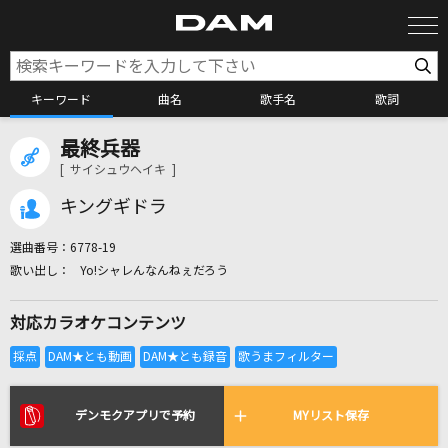
キーワード
曲名
歌手名
歌詞
最終兵器
カラオケ検索
[ サイシュウヘイキ ]
キングギドラ
カラオケ店舗検索
選曲番号：
6778-19
Yo!シャレんなんねぇだろう
カラオケリクエスト
対応カラオケコンテンツ
全国りれき
リアルタイムで歌われている曲の一覧
デンモクアプリで予約
MYリスト保存