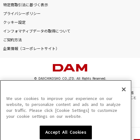
特定商取引法に基づく表示
プライバシーポリシー
クッキー設定
インフォマティブデータの取得について
ご契約方法
企業情報（コーポレートサイト）
© DAIICHIKOSHO CO.,LTD. All Rights Reserved.
このサイトに掲載されている一切の文章・画像・写真・動画・音声等を、手段や形態
を問わず、著作権法の定める範囲を超えて無断で複製、転載、ファイル化などすること
We use cookies to improve your experience on our
を禁じます。
website, to personalize content and ads and to analyze
our traffic. Please click [Cookie Settings] to customize
楽曲及びコンテンツは、機種によりご利用いただけない場合があります。
your cookie settings on our website.
楽曲及びコンテンツの配信日、配信内容が変更になる場合があります。
楽曲によりMYリスト保存ができない場合があります。
Accept All Cookies
JASRAC許諾番号
6602250213Y31015 6602250112Y38026 6602250240Y31015