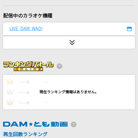
爆裂愛してる
M!LK
配信中のカラオケ機種
Absolute 5
LIVE DAM WAO!
ワルキューレ
[生音]Your Song
Mr.Children
想像以上
PRODUCE 101 JAPAN THE GIRLS
----
----
1
点
----
----
2
点
駅
----
----
3
点
竹内まりや
両片思いの交差点で、君にまた逢いたくて
[Love∞Scramble]天祥院英智(CV.緑川光)、椎名ニキ(CV.山口智広)、三毛
縞斑(CV.鳥海浩輔)、逆先夏目(CV.野島健児)
再生回数ランキング