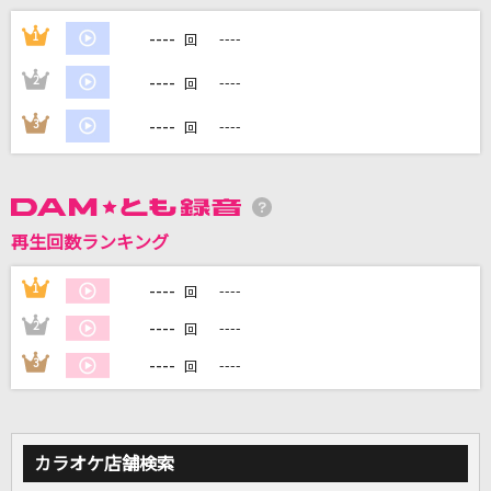
because
----
1
----
回
timelesz
----
2
----
回
[生音]やさしい気持ちで
----
3
----
回
Superfly
ファタール
GEMN
再生回数ランキング
シンシアの光
----
1
----
回
藍井エイル
----
2
----
回
もっと見る
----
3
----
回
DAMの新曲・ランキングなど
カラオケ最新情報をチェック！
カラオケ店舗検索