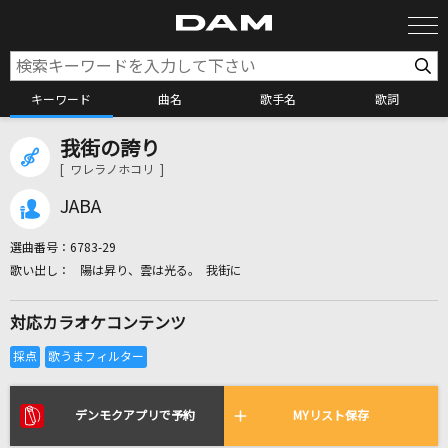
キーワード
曲名
歌手名
歌詞
我街の誇り
カラオケ検索
[ ワレラノホコリ ]
JABA
カラオケ店舗検索
選曲番号：
6783-29
陽は昇り、雲は光る。 我街に
カラオケリクエスト
対応カラオケコンテンツ
全国りれき
リアルタイムで歌われている曲の一覧
デンモクアプリで予約
MYリスト保存