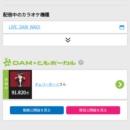
[生音]ひまわりの約束
秦 基博
配信中のカラオケ機種
melt bitter
LIVE DAM WAO!
さとうもか
ゆびきりレイン
カラフルピーチ
2026年8月度
変わらないもの
奥華子
チェリーボーイ
さん
ミックスナッツ
91.820
点
Official髭男dism
DAM★ともボーカルエントリーランキング
動画公開曲を見る
録音公開曲を見る
朝を呑む
バルーン