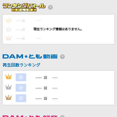
ノンブレス・オブリージュ
ピノキオピー
----
----
1
点
ハナミズキ
----
----
2
点
一青 窈
----
----
3
点
[生音]アイのシナリオ
CHiCO with HoneyWorks
初恋サイダー
再生回数ランキング
Buono!
----
1
----
回
もっと見る
----
2
----
回
DAMの新曲・ランキングなど
----
3
----
回
カラオケ最新情報をチェック！