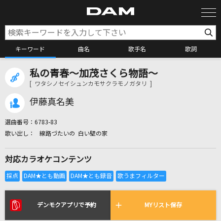
キーワード
曲名
歌手名
歌詞
私の青春～加茂さくら物語～
カラオケ検索
[ ワタシノセイシュンカモサクラモノガタリ ]
伊藤真名美
カラオケ店舗検索
選曲番号：
6783-83
線路づたいの 白い壁の家
カラオケリクエスト
対応カラオケコンテンツ
全国りれき
リアルタイムで歌われている曲の一覧
デンモクアプリで予約
MYリスト保存