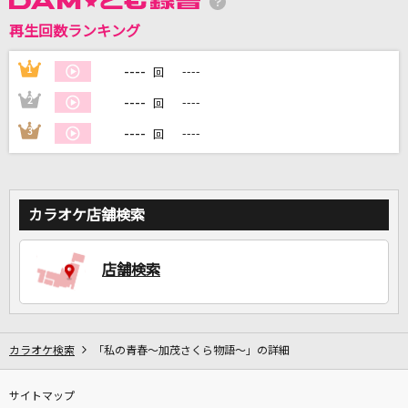
再生回数ランキング
DAMに会員登録・ログインして
カラオケをもっと楽しもう！
----
1
----
回
----
2
----
回
----
3
----
回
自宅でカラオケ歌い放題！
家族や友達と一緒に！練習にも！
カラオケ店舗検索
店舗検索
カラオケ検索
「私の青春～加茂さくら物語～」の詳細
サイトマップ