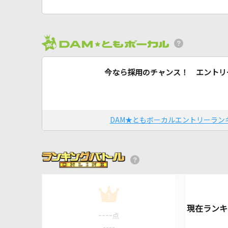
今なら採用のチャンス！ エントリ
DAM★ともボーカルエントリーラン
1
----
点
----