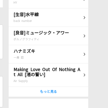
HY
[生音]水平線
back number
[良音]ミュージック・アワー
ポルノグラフィティ
ハナミズキ
一青 窈
Making Love Out Of Nothing A
t All [渚の誓い]
Air Supply
もっと見る