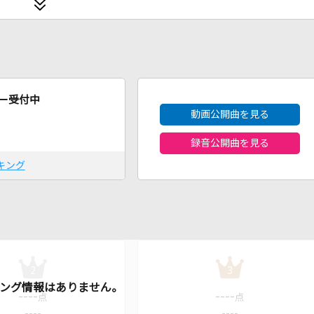
2026年8月度
ー受付中
動画公開曲を見る
録音公開曲を見る
キング
2
3
----
----
点
点
----
----