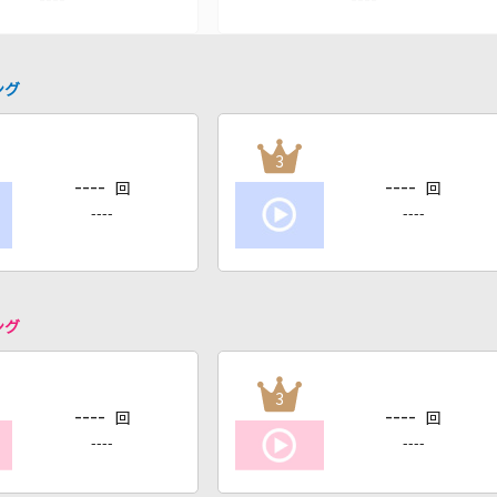
ング
3
----
----
回
回
----
----
ング
3
----
----
回
回
----
----