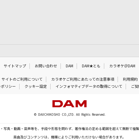
サイトマップ
お問い合わせ
DAM
DAM★とも
カラオケ＠DAM
サイトのご利用について
カラオケご利用にあたっての注意事項
利用規約
ーポリシー
クッキー設定
インフォマティブデータの取得について
ご契
© DAIICHIKOSHO CO.,LTD. All Rights Reserved.
・写真・動画・音声等を、手段や形態を問わず、著作権法の定める範囲を超えて無断で複
楽曲及びコンテンツは、機種によりご利用いただけない場合があります。