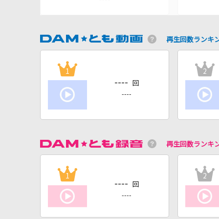
再生回数ランキ
1
2
----
回
----
再生回数ランキ
1
2
----
回
----