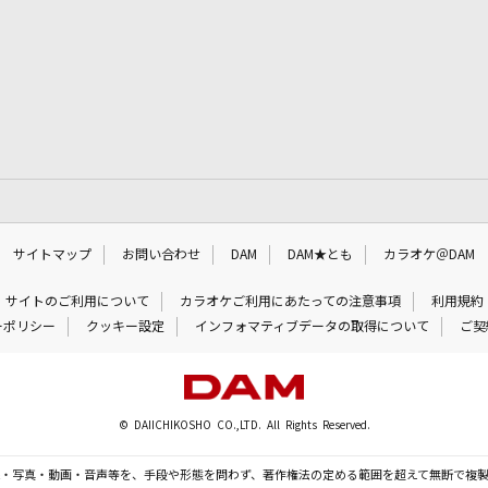
サイトマップ
お問い合わせ
DAM
DAM★とも
カラオケ＠DAM
サイトのご利用について
カラオケご利用にあたっての注意事項
利用規約
ーポリシー
クッキー設定
インフォマティブデータの取得について
ご契
© DAIICHIKOSHO CO.,LTD. All Rights Reserved.
・写真・動画・音声等を、手段や形態を問わず、著作権法の定める範囲を超えて無断で複