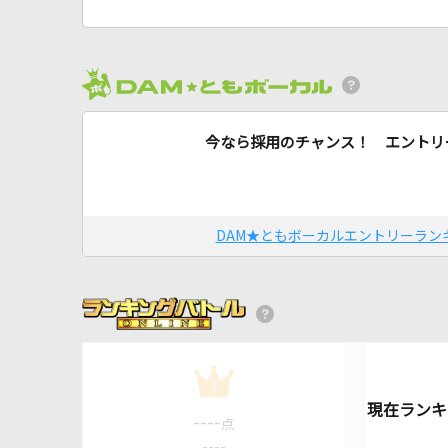
今なら採用のチャンス！ エントリ
DAM★ともボーカルエントリーラン
1
----
点
----