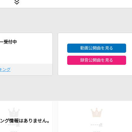
2026年8月度
ー受付中
動画公開曲を見る
録音公開曲を見る
キング
2
3
----
----
点
点
----
----