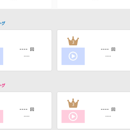
ング
3
----
----
回
回
----
----
ング
3
----
----
回
回
----
----