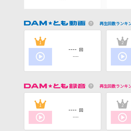
再生回数ランキ
1
2
----
回
----
再生回数ランキ
1
2
----
回
----