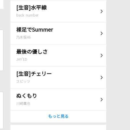
[生音]水平線
back number
裸足でSummer
乃木坂46
最後の優しさ
JAY'ED
[生音]チェリー
スピッツ
ぬくもり
川崎鷹也
もっと見る