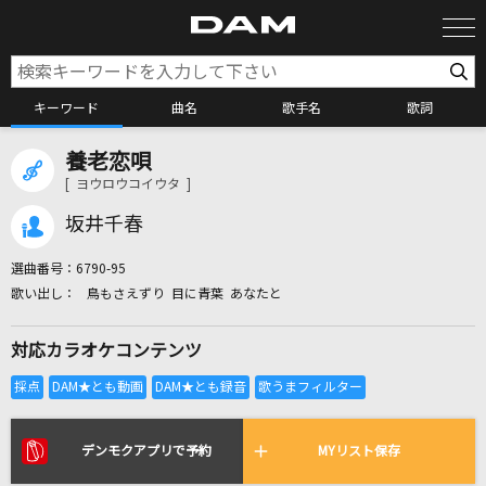
キーワード
曲名
歌手名
歌詞
養老恋唄
カラオケ検索
[ ヨウロウコイウタ ]
坂井千春
カラオケ店舗検索
選曲番号：
6790-95
鳥もさえずり 目に青葉 あなたと
カラオケリクエスト
対応カラオケコンテンツ
全国りれき
リアルタイムで歌われている曲の一覧
デンモクアプリで予約
MYリスト保存