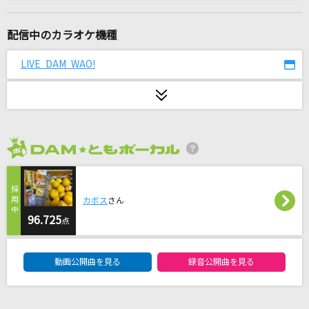
[生音]高嶺の花子さん
back number
配信中のカラオケ機種
[生音]終わりなき旅
LIVE DAM WAO!
Mr.Children
ケセラセラ
Mrs. GREEN APPLE
2026年8月度
革命的ステップの夜
Chevon
カボス
さん
Give a reason
96.725
点
林原めぐみ
DAM★ともボーカルエントリーランキング
動画公開曲を見る
録音公開曲を見る
[生音]ツバサ
アンダーグラフ