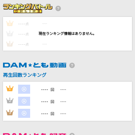
少年ブレイヴ
じん(自然の敵P) feat.IA
----
----
1
点
[生音]Wherever you are
----
----
2
点
ONE OK ROCK
----
----
3
点
嵐の金曜日
ハウンド・ドッグ
炎の転校生
再生回数ランキング
関俊彦
----
1
----
回
もっと見る
----
2
----
回
DAMの新曲・ランキングなど
----
3
----
回
カラオケ最新情報をチェック！