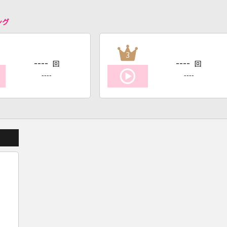
ング
3
----
----
回
回
----
----