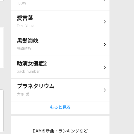
FLOW
愛言葉
Tani Yuuki
黒髪海峡
藤崎詩乃
助演女優症2
back number
プラネタリウム
大塚 愛
もっと見る
DAMの新曲・ランキングなど