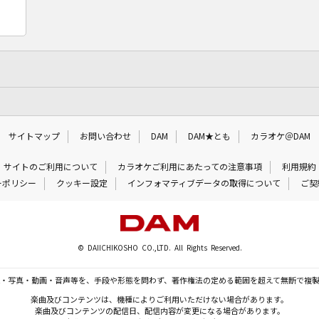
サイトマップ
お問い合わせ
DAM
DAM★とも
カラオケ＠DAM
サイトのご利用について
カラオケご利用にあたっての注意事項
利用規約
ーポリシー
クッキー設定
インフォマティブデータの取得について
ご契
© DAIICHIKOSHO CO.,LTD. All Rights Reserved.
・写真・動画・音声等を、手段や形態を問わず、著作権法の定める範囲を超えて無断で複
楽曲及びコンテンツは、機種によりご利用いただけない場合があります。
楽曲及びコンテンツの配信日、配信内容が変更になる場合があります。