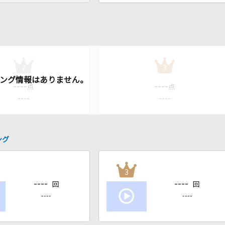
2
3
----
----
点
点
----
----
ング
3
----
----
回
回
----
----