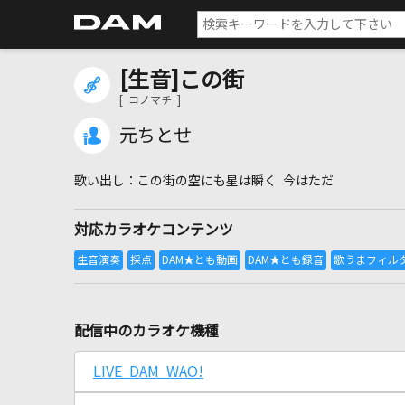
[生音]この街
[ コノマチ ]
元ちとせ
この街の空にも星は瞬く 今はただ
対応カラオケコンテンツ
配信中のカラオケ機種
LIVE DAM WAO!