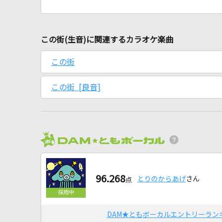
この街(生音)に関連するカラオケ楽曲
この街
この街 [良音]
96.268
とりのからあげ
さん
点
DAM★ともボーカルエントリーラン