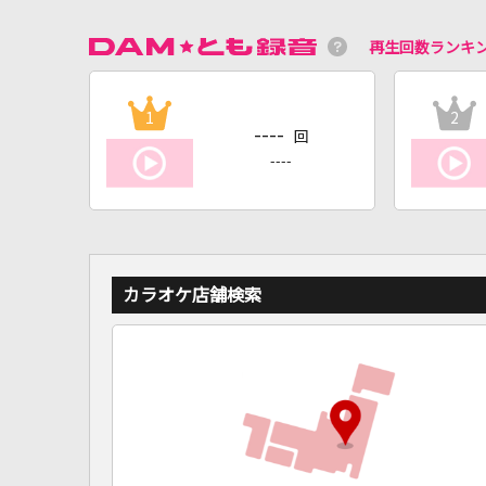
再生回数ランキ
1
2
----
回
----
カラオケ店舗検索