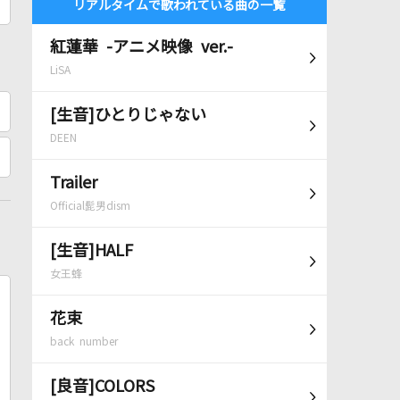
リアルタイムで歌われている曲の一覧
紅蓮華 -アニメ映像 ver.-
LiSA
[生音]ひとりじゃない
DEEN
Trailer
Official髭男dism
[生音]HALF
女王蜂
花束
back number
[良音]COLORS