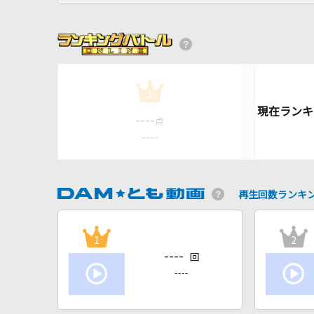
1
----
点
----
再生回数ランキ
1
2
----
回
----