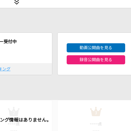
2026年8月度
ー受付中
動画公開曲を見る
録音公開曲を見る
キング
2
3
----
----
点
点
----
----