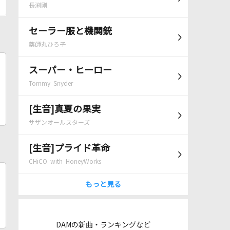
長渕剛
セーラー服と機関銃
薬師丸ひろ子
スーパー・ヒーロー
Tommy Snyder
[生音]真夏の果実
サザンオールスターズ
[生音]プライド革命
CHiCO with HoneyWorks
もっと見る
DAMの新曲・ランキングなど