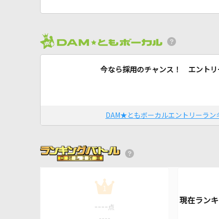
今なら採用のチャンス！ エントリ
DAM★ともボーカルエントリーラン
1
----
点
----