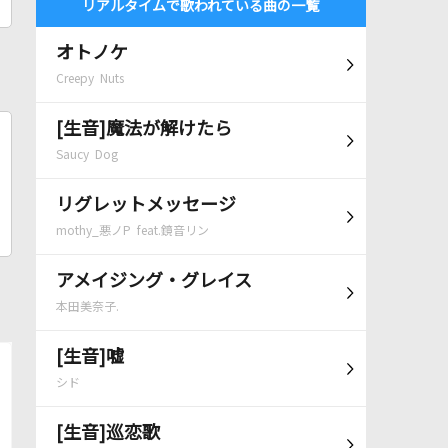
リアルタイムで歌われている曲の一覧
オトノケ
Creepy Nuts
[生音]魔法が解けたら
Saucy Dog
リグレットメッセージ
mothy_悪ノP feat.鏡音リン
アメイジング・グレイス
本田美奈子.
[生音]嘘
シド
[生音]巡恋歌