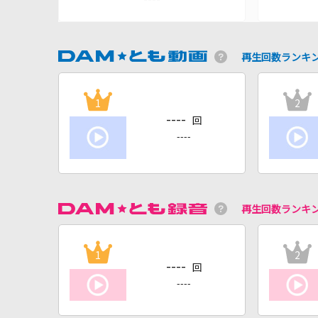
再生回数ランキ
1
2
----
回
----
再生回数ランキ
1
2
----
回
----