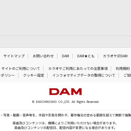
サイトマップ
お問い合わせ
DAM
DAM★とも
カラオケ＠DAM
サイトのご利用について
カラオケご利用にあたっての注意事項
利用規約
ーポリシー
クッキー設定
インフォマティブデータの取得について
ご契
© DAIICHIKOSHO CO.,LTD. All Rights Reserved.
・写真・動画・音声等を、手段や形態を問わず、著作権法の定める範囲を超えて無断で複
楽曲及びコンテンツは、機種によりご利用いただけない場合があります。
楽曲及びコンテンツの配信日、配信内容が変更になる場合があります。