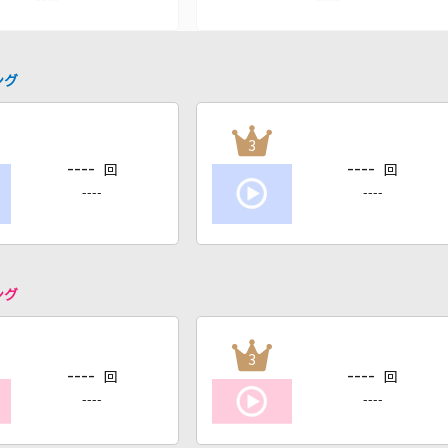
ング
3
----
----
回
回
----
----
ング
3
----
----
回
回
----
----