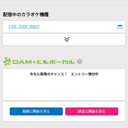
キラー
夏代孝明
配信中のカラオケ機種
アンサンブル
LIVE DAM WAO!
TRUE
夜撫でるメノウ
Ayase
2026年8月度
新宝島
今なら採用のチャンス！ エントリー受付中
サカナクション
[生音]M
PRINCESS PRINCESS
DAM★ともボーカルエントリーランキング
[生音]星屑のステージ
動画公開曲を見る
録音公開曲を見る
チェッカーズ