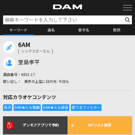
キーワード
曲名
歌手名
歌詞
6AM
カラオケ検索
[ シックスエーエム ]
堂島孝平
カラオケ店舗検索
選曲番号：
6801-17
東京の上空に日の光 今日も
カラオケリクエスト
対応カラオケコンテンツ
全国りれき
リアルタイムで歌われている曲の一覧
デンモクアプリで予約
MYリスト保存