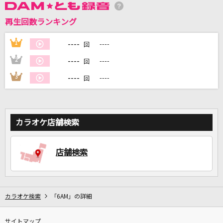
再生回数ランキング
DAMに会員登録・ログインして
カラオケをもっと楽しもう！
----
1
----
回
----
2
----
回
----
3
----
回
自宅でカラオケ歌い放題！
家族や友達と一緒に！練習にも！
カラオケ店舗検索
店舗検索
カラオケ検索
「6AM」の詳細
サイトマップ