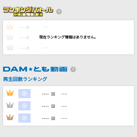
ジャックポットサッドガール
syudou
----
----
1
奏(かなで)
点
スキマスイッチ
----
----
2
点
----
----
3
点
シュガーソングとビターステップ
UNISON SQUARE GARDEN
Diamond Heart [ダイアモンド・ハート]
再生回数ランキング
Alan Walker & Sophia Somajo
----
1
----
回
もっと見る
----
2
----
回
DAMの新曲・ランキングなど
----
3
----
回
カラオケ最新情報をチェック！