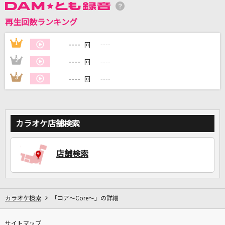
再生回数ランキング
DAMに会員登録・ログインして
カラオケをもっと楽しもう！
----
1
----
回
----
2
----
回
----
3
----
回
自宅でカラオケ歌い放題！
家族や友達と一緒に！練習にも！
カラオケ店舗検索
店舗検索
カラオケ検索
「コア～Core～」の詳細
サイトマップ