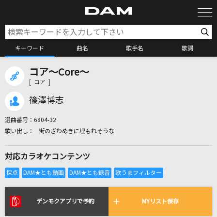
キーワード
曲名
歌手名
歌詞
コア～Core～
カラオケ検索
[ コア ]
篠澤博志
カラオケ店舗検索
選曲番号：
6804-32
街のざわめきに埋もれそうな
カラオケリクエスト
対応カラオケコンテンツ
全国りれき
リアルタイムで歌われている曲の一覧
デンモクアプリで予約
MYリスト保存