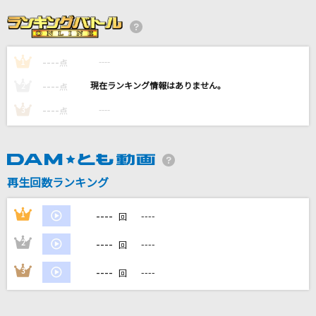
カメレオン
King Gnu
----
----
1
これからの話をしよう
点
TENSONG
----
----
2
点
----
----
3
点
[生音]シクラメンのかほり
布施明
モス(ビデオクリップバージョン)
再生回数ランキング
サカナクション
----
1
----
回
もっと見る
----
2
----
回
DAMの新曲・ランキングなど
----
3
----
回
カラオケ最新情報をチェック！