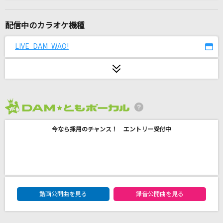
ルパン三世のテーマ
ピートマック・ジュニア
配信中のカラオケ機種
なんでもにうむ
LIVE DAM WAO!
MILGRAM アマネ(CV:田中美海)
[生音]IGNITE
藍井エイル
2026年8月度
パプリカ
今なら採用のチャンス！ エントリー受付中
米津玄師
みかんハート
C&K
DAM★ともボーカルエントリーランキング
[生音]晴る
動画公開曲を見る
録音公開曲を見る
ヨルシカ