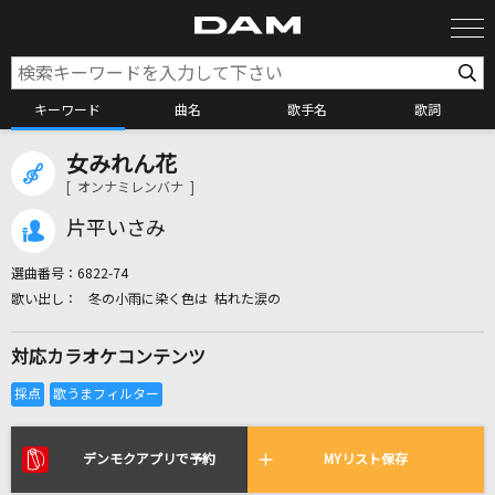
キーワード
曲名
歌手名
歌詞
女みれん花
カラオケ検索
[ オンナミレンバナ ]
片平いさみ
カラオケ店舗検索
選曲番号：
6822-74
冬の小雨に染く色は 枯れた涙の
カラオケリクエスト
対応カラオケコンテンツ
全国りれき
リアルタイムで歌われている曲の一覧
デンモクアプリで予約
MYリスト保存