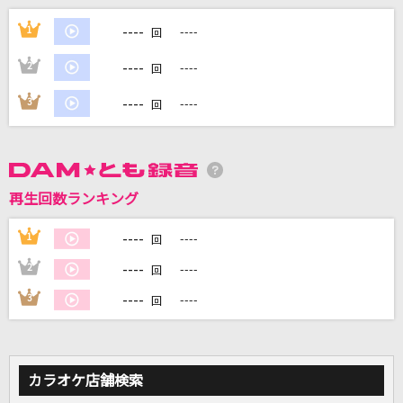
[生音]悲しみは雪のように
----
1
----
回
浜田省吾
----
2
----
回
As the Dew
----
3
----
回
GARNET CROW
鬼ノ宴
友成空
再生回数ランキング
[生音]憂、燦々
----
1
----
回
クリープハイプ
----
2
----
回
もっと見る
----
3
----
回
DAMの新曲・ランキングなど
カラオケ最新情報をチェック！
カラオケ店舗検索