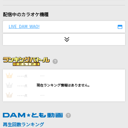
テレパシー
M!LK
配信中のカラオケ機種
GO!!!
LIVE DAM WAO!
FLOW
Pretender
Official髭男dism
白日
King Gnu
----
----
1
点
----
----
2
点
[生音]366日
----
----
3
点
HY
シャルル
バルーン
再生回数ランキング