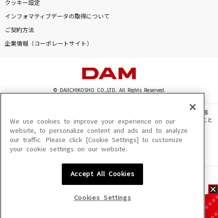
クッキー設定
インフォマティブデータの取得について
ご契約方法
企業情報（コーポレートサイト）
© DAIICHIKOSHO CO.,LTD. All Rights Reserved.
このサイトに掲載されている一切の文章・画像・写真・動画・音声等を、手段や形態
を問わず、著作権法の定める範囲を超えて無断で複製、転載、ファイル化などすること
We use cookies to improve your experience on our
を禁じます。
website, to personalize content and ads and to analyze
our traffic. Please click [Cookie Settings] to customize
楽曲及びコンテンツは、機種によりご利用いただけない場合があります。
your cookie settings on our website.
楽曲及びコンテンツの配信日、配信内容が変更になる場合があります。
楽曲によりMYリスト保存ができない場合があります。
Accept All Cookies
JASRAC許諾番号
6602250213Y31015 6602250112Y38026 6602250240Y31015
6602250241Y45122
Cookies Settings
NexTone許諾番号
ID000002945 ID000002947 ID000002937 ID000002938