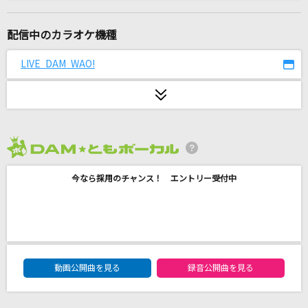
Lovers Again
EXILE
配信中のカラオケ機種
Good Life
LIVE DAM WAO!
清水翔太
[生音]チェリー
スピッツ
2026年8月度
[生音]絵空
今なら採用のチャンス！ エントリー受付中
マルシィ
とくべチュ、して
＝LOVE
DAM★ともボーカルエントリーランキング
Caramel Pain
動画公開曲を見る
録音公開曲を見る
星街すいせい