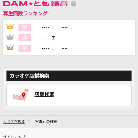
再生回数ランキング
DAMに会員登録・ログインして
カラオケをもっと楽しもう！
----
1
----
回
----
2
----
回
----
3
----
回
自宅でカラオケ歌い放題！
家族や友達と一緒に！練習にも！
カラオケ店舗検索
店舗検索
カラオケ検索
「写真」の詳細
サイトマップ