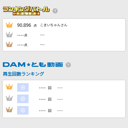
ラストチャンス、ラストダンス
≠ME
90.896
こまいちゃんさん
1
あなたに逢いたくて2004
点
松田聖子
----
----
2
点
----
----
3
点
紅蓮華 -アニメ映像 ver.-
LiSA
黒髪海峡
再生回数ランキング
藤崎詩乃
----
1
----
回
もっと見る
----
2
----
回
DAMの新曲・ランキングなど
----
3
----
回
カラオケ最新情報をチェック！