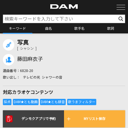
キーワード
曲名
歌手名
歌詞
写真
カラオケ検索
[ シャシン ]
藤田麻衣子
カラオケ店舗検索
選曲番号：
6828-20
テレビの光 シャワーの音
カラオケリクエスト
対応カラオケコンテンツ
全国りれき
リアルタイムで歌われている曲の一覧
デンモクアプリで予約
MYリスト保存