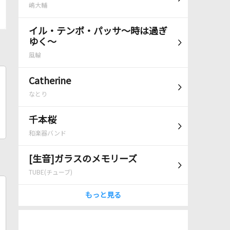
嶋大輔
イル・テンポ・パッサ～時は過ぎ
ゆく～
風輪
Catherine
なとり
千本桜
和楽器バンド
[生音]ガラスのメモリーズ
TUBE(チューブ)
もっと見る