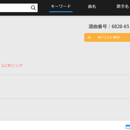
キーワード
曲名
歌手名
選曲番号：
6828-65
MYリスト保存
セルCMソング