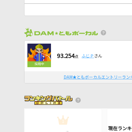
93.254
ふじＰ
さん
点
DAM★ともボーカルエントリーラン
1