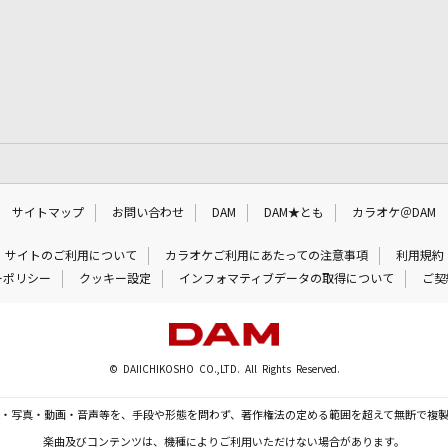
サイトマップ
お問い合わせ
DAM
DAM★とも
カラオケ＠DAM
サイトのご利用について
カラオケご利用にあたっての注意事項
利用規約
ーポリシー
クッキー設定
インフォマティブデータの取得について
ご契
© DAIICHIKOSHO CO.,LTD. All Rights Reserved.
・写真・動画・音声等を、手段や形態を問わず、著作権法の定める範囲を超えて無断で複
楽曲及びコンテンツは、機種によりご利用いただけない場合があります。