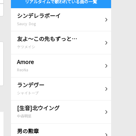
リアルタイムで歌われている曲の一覧
シンデレラボーイ
Saucy Dog
友よ～この先もずっと…
ケツメイシ
Amore
ReoNa
ランデヴー
シャイトープ
[生音]北ウイング
中森明菜
男の勲章