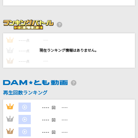
恋
星野 源
1/3の純情な感情
SIAM SHADE
----
----
1
点
----
----
2
小さな恋のうた
点
MONGOL800
----
----
3
点
[生音]裸の勇者
Vaundy
再生回数ランキング
もっと見る
----
1
----
回
DAMの新曲・ランキングなど
----
2
----
カラオケ最新情報をチェック！
回
----
3
----
回