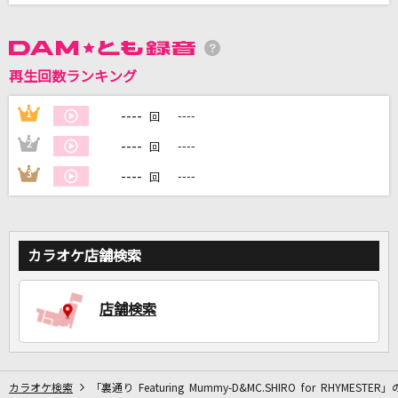
DAMに会員登録・ログインして
カラオケをもっと楽しもう！
再生回数ランキング
----
1
----
回
----
2
----
回
自宅でカラオケ歌い放題！
----
3
----
回
家族や友達と一緒に！練習にも！
カラオケ店舗検索
店舗検索
カラオケ検索
「裏通り Featuring Mummy-D&MC.SHIRO for RHYMESTER