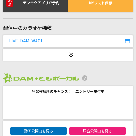
涙のキッス
デンモクアプリで予約
MYリスト保存
サザンオールスターズ
Butter-Fly
配信中のカラオケ機種
和田光司
LIVE DAM WAO!
オラはにんきもの
のはらしんのすけ
BECAUSE YOU'RE MY SHAWTY
AK-69
2026年8月度
今なら採用のチャンス！ エントリー受付中
Summer Dreamin'
平井 大
My Soul,Your Beats!
Lia
DAM★ともボーカルエントリーランキング
動画公開曲を見る
録音公開曲を見る