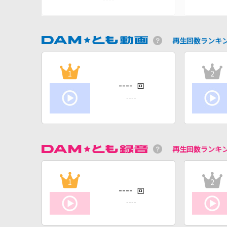
再生回数ランキ
1
2
----
回
----
再生回数ランキ
1
2
----
回
----