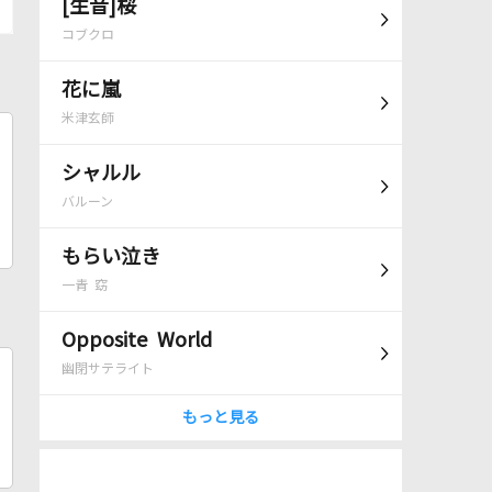
[生音]桜
コブクロ
花に嵐
米津玄師
シャルル
バルーン
もらい泣き
一青 窈
Opposite World
幽閉サテライト
もっと見る