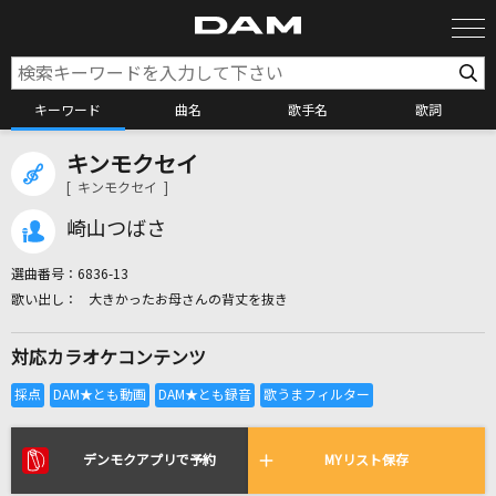
キーワード
曲名
歌手名
歌詞
キンモクセイ
カラオケ検索
[ キンモクセイ ]
崎山つばさ
カラオケ店舗検索
選曲番号：
6836-13
大きかったお母さんの背丈を抜き
カラオケリクエスト
対応カラオケコンテンツ
全国りれき
リアルタイムで歌われている曲の一覧
デンモクアプリで予約
MYリスト保存