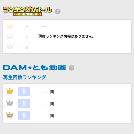
あさきゆめみし
まふまふ
----
----
1
キミと××××したいだけ
点
ファントムシータ
----
----
2
点
----
----
3
点
[生音]羽
稲葉浩志
Wildfire(feat.Benji Webbe from Skindred)
再生回数ランキング
Crossfaith
----
1
----
回
もっと見る
----
2
----
回
DAMの新曲・ランキングなど
----
3
----
回
カラオケ最新情報をチェック！