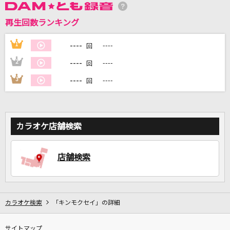
再生回数ランキング
DAMに会員登録・ログインして
カラオケをもっと楽しもう！
----
1
----
回
----
2
----
回
----
3
----
回
自宅でカラオケ歌い放題！
家族や友達と一緒に！練習にも！
カラオケ店舗検索
店舗検索
カラオケ検索
「キンモクセイ」の詳細
サイトマップ